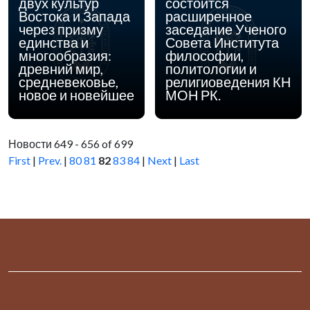
двух культур
состоится
Востока и Запада
расширенное
через призму
заседание Ученого
единства и
Совета Института
многообразия:
философии,
древний мир,
политологии и
средневековье,
религиоведения КН
новое и новейшее
МОН РК.
Новости 649 - 656 of 699
First
|
Prev.
|
80
81
82
83
84
|
Next
|
Last