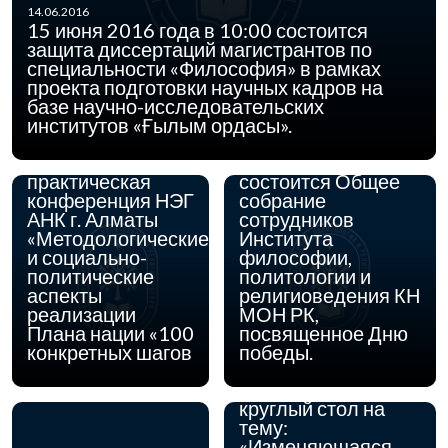
11-00 ч. в
14.06.2016
Институте
15 июня 2016 года в 10:00 состоится
философии,
защита диссертаций магистрантов по
политологии и
специальности «Философия» в рамках
религиоведения
проекта подготовки научных кадров на
КН МОН РК
базе научно-исследовательских
состоится V
институтов «Ғылым ордасы».
03.05.2016
городская
04 мая 2016 года в
научно-
11.00 часов
практическая
состоится Общее
конференция НЭГ
собрание
АНК г. Алматы
сотрудников
«Методологические
Института
и социально-
философии,
15.04.2016
22 апреля 2016 г. в
политические
политологии и
Институте
аспекты
религиоведения КН
философии,
реализации
МОН РК,
политологии и
Плана нации «100
посвященное Дню
религиоведения
конкретных шагов
победы.
Комитета науки
МОН РК состоится
круглый стол на
тему:
«Изменяющаяся