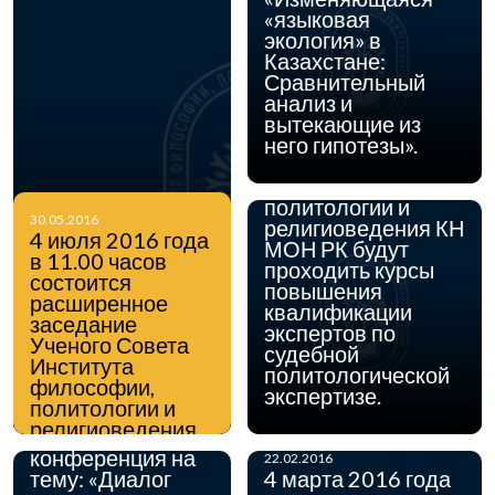
«языковая
экология» в
Казахстане:
Сравнительный
анализ и
31.03.2016
С 28 марта по 8
вытекающие из
апреля 2016 г. в
него гипотезы».
Институте
философии,
политологии и
30.05.2016
религиоведения КН
4 июля 2016 года
МОН РК будут
18.03.2016
в 11.00 часов
29 апреля 2016
проходить курсы
состоится
года в Институте
повышения
расширенное
философии,
квалификации
заседание
политологии и
экспертов по
Ученого Совета
религиоведения
судебной
Института
КН МОН РК
политологической
философии,
состоится
экспертизе.
политологии и
международная
религиоведения
научная
КН МОН РК.
конференция на
22.02.2016
тему: «Диалог
4 марта 2016 года