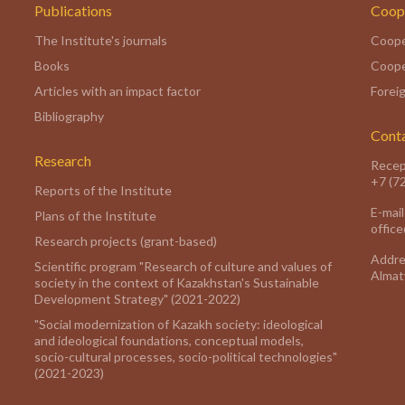
Publications
Coop
The Institute's journals
Coope
Books
Coope
Articles with an impact factor
Foreig
Bibliography
Cont
Research
Recep
+7 (7
Reports of the Institute
E-mail
Plans of the Institute
offic
Research projects (grant-based)
Addre
Scientific program "Research of culture and values of
Almaty
society in the context of Kazakhstan's Sustainable
Development Strategy" (2021-2022)
"Social modernization of Kazakh society: ideological
and ideological foundations, conceptual models,
socio-cultural processes, socio-political technologies"
(2021-2023)