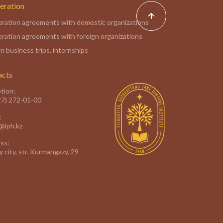
eration
ration agreements with domestic organizations
ration agreements with foreign organizations
n business trips, internships
acts
tion:
27) 272-01-00
:
e@iph.kz
ss:
 city, str. Kurmangazy, 29