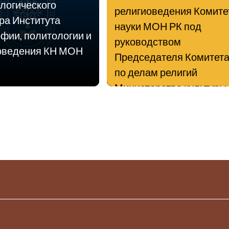
логического
религиоведения Комите
ра Института
науки МОН РК под
фии, политологии и
руководством
оведения КН МОН
Председателя Комитет
по делам религий
Министерства культуры 
спорта РК Г.Н. Шойкина
состоится расширенное
заседание
Консультативно-экспер