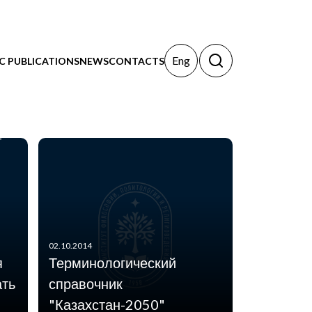
Eng
IC PUBLICATIONS
NEWS
CONTACTS
Н
-
02.10.2014
я
Терминологический
ать
справочник
"Казахстан-2050"