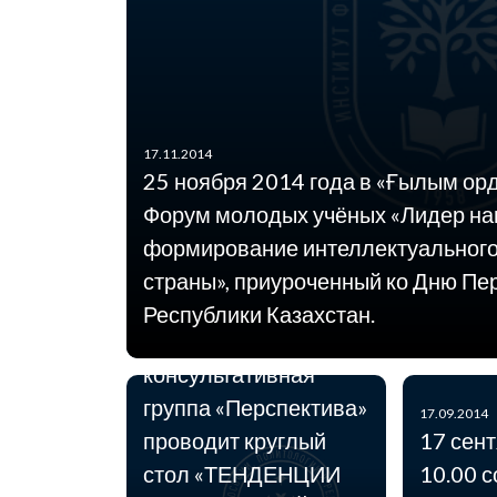
19.09.2014
22 сентября 2014 г.
Институт философии,
17.11.2014
политологии и
25 ноября 2014 года в «Ғылым ор
религиоведения КН
Форум молодых учёных «Лидер на
МОН РК совместно с
формирование интеллектуального
Общественным
страны», приуроченный ко Дню Пе
фондом
Республики Казахстан.
«Информационно-
консультативная
группа «Перспектива»
17.09.2014
проводит круглый
17 сент
стол «ТЕНДЕНЦИИ
10.00 с