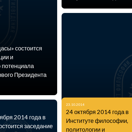
дасы» состоится
ции и
 потенциала
рвого Президента
23.10.2014
24 октября 2014 года в
ября 2014 года в
Институте философии,
остоится заседание
политологии и