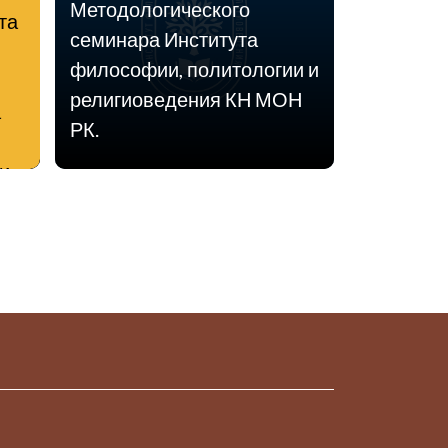
Методологического
та
семинара Института
философии, политологии и
религиоведения КН МОН
а
РК.
и
т