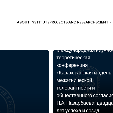
06.10.2014
27 марта 2015 г. в
Институте философии,
ABOUT INSTITUTE
PROJECTS AND RESEARCH
SCIENTIF
политологии и
религиоведения КН МО
РК состоится
Международная научно
теоретическая
конференция
«Казахстанская модель
межэтнической
толерантности и
общественного согласи
Н.А. Назарбаева: двадц
лет успеха и созид