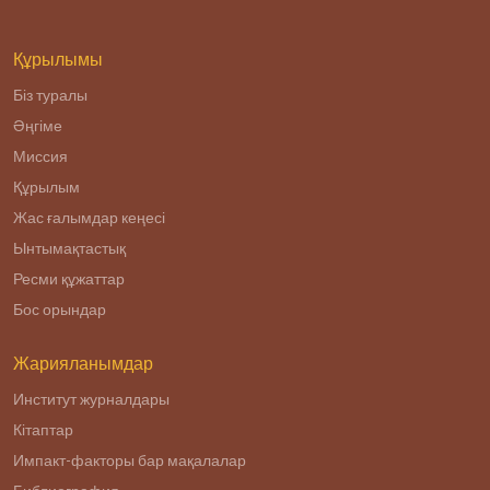
Құрылымы
Біз туралы
Әңгіме
Миссия
Құрылым
Жас ғалымдар кеңесі
Ынтымақтастық
Ресми құжаттар
Бос орындар
Жарияланымдар
Институт журналдары
Кітаптар
Импакт-факторы бар мақалалар