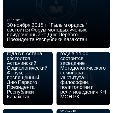
23.11.2015
30 ноября 2015 г. "Ғылым ордасы"
состоится Форум молодых ученых,
приуроченный ко Дню Первого
Президента Республики Казахстан.
27.10.2015
21.09.2015
27 ноября 2015
21 сентября 2015
года в г. Астана
года в 11.00
состоится
состоится
Астанинский
заседание
Социологический
Методологического
Форум,
семинара
посвященный
Института
Дню Первого
философии,
Президента
политологии и
Республики
религиоведения КН
Казахстан.
МОН РК.
09.09.2015