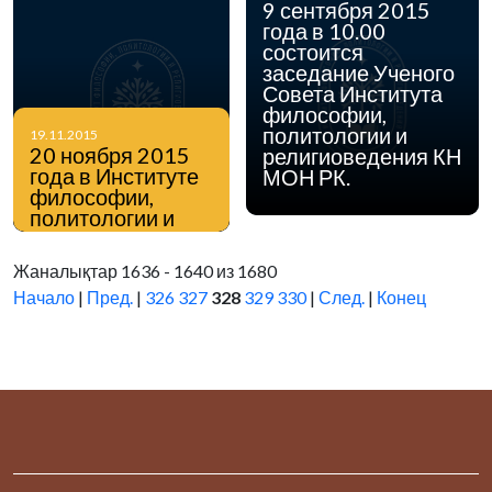
9 сентября 2015
года в 10.00
состоится
заседание Ученого
Совета Института
философии,
политологии и
19.11.2015
20 ноября 2015
религиоведения КН
года в Институте
МОН РК.
философии,
политологии и
религиоведения
КН МОН РК
Жаналықтар 1636 - 1640 из 1680
состоится
Начало
|
Пред.
|
326
327
328
329
330
|
След.
|
Конец
круглый стол по
теме «Интернет-
пространство
(Казнет) как
область изучения
религиозной
ситуации».