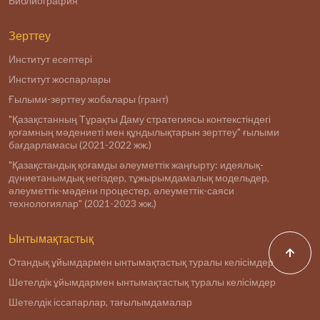
Библиография
Зерттеу
Институт есептері
Институт жоспарлары
Ғылыми-зерттеу жобалары (грант)
"Қазақстанның Тұрақты Даму стратегиясы контекстіндегі
қоғамның мәдениеті мен құндылықтарын зерттеу" ғылыми
бағдарламасы (2021-2022 жж.)
"Қазақстандық қоғамды әлеуметтік жаңғырту: идеялық-
дүниетанымдық негіздер, тұжырымдамалық модельдер,
әлеуметтік-мәдени процестер, әлеуметтік-саяси
технологиялар" (2021-2023 жж.)
Ынтымақтастық
Отандық ұйымдармен ынтымақтастық туралы келісімдер
Шетелдік ұйымдармен ынтымақтастық туралы келісімдер
Шетелдік іссапарлар, тағылымдамалар