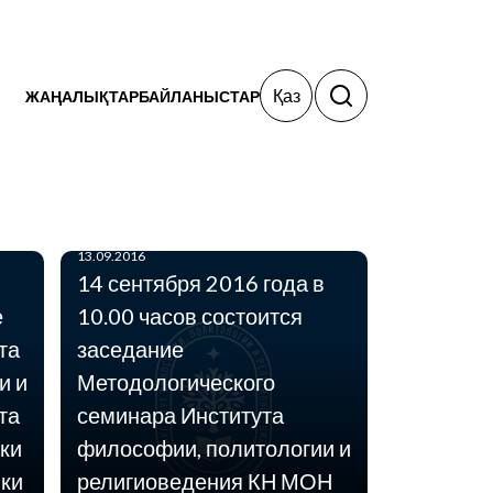
Қаз
ЖАҢАЛЫҚТАР
БАЙЛАНЫСТАР
13.09.2016
14 сентября 2016 года в
е
10.00 часов состоится
та
заседание
и и
Методологического
та
семинара Института
06.09.2016
29 сентября – 1 октября
ки
философии, политологии и
2016 года в г. Алматы
ики
религиоведения КН МОН