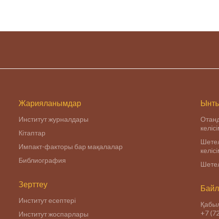
Р.Б. Сулейменова
Комитета науки МОН РК
Центром антиковедени
при Алматинском
филиале
негосударственного
образовательного
учреждения высшег
Жарияланымдар
Ынты
Институт журналдары
Отан
келіс
Кітаптар
Шетел
Импакт-факторы бар мақалалар
келіс
Библиография
Шетел
Зерттеу
Байл
Институт есептері
Қабыл
+7 (7
Институт жоспарлары