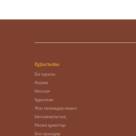
Құрылымы
Біз туралы
Әңгіме
Миссия
Құрылым
Жас ғалымдар кеңесі
Ынтымақтастық
Ресми құжаттар
Бос орындар