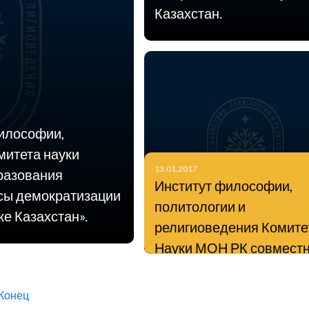
Казахстан.
философии,
митета науки
13.01.2017
разования
Институт философии,
осы демократизации
политологии и
е Казахстан».
религиоведения Комите
Науки МОН РК совмест
с Институтом
востоковедения имени
Конец