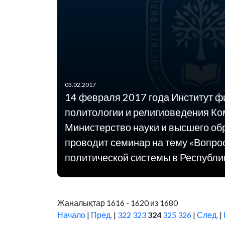
03.02.2017
14 февраля 2017 года Институт 
политологии и религиоведения Ко
Министерство науки и высшего об
проводит семинар на тему «Вопр
политической системы в Республик
Жаналықтар 1616 - 1620 из 1680
Начало
|
Пред.
|
322
323
324
325
326
|
След.
|