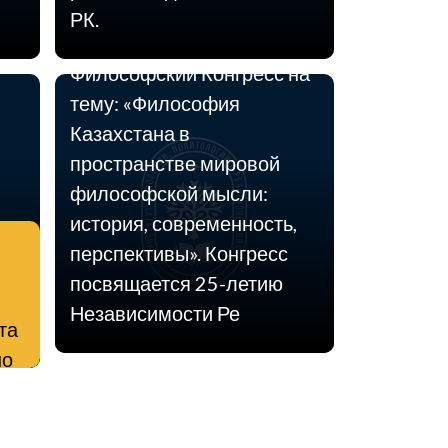
состоится Второй
РК.
Казахстанский
Философский Конгресс на
тему: «Философия
Казахстана в
пространстве мировой
философской мысли:
история, современность,
перспективы». Конгресс
посвящается 25-летию
Независимости Ре
та
но