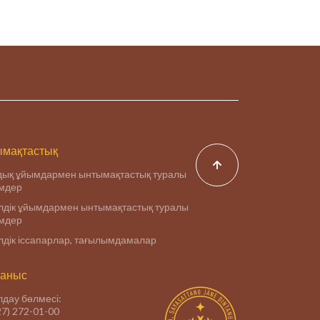
,
я
мақтастық
дық ұйымдармен ынтымақтастық туралы
імдер
дік ұйымдармен ынтымақтастық туралы
імдер
дік іссапарлар, тағылымдамалар
аныс
дау бөлмесі:
27) 272-01-00