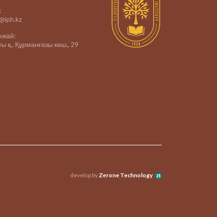
:
e@iph.kz
нжай:
ы қ., Құрманғазы көш., 29
develop by
Zerone Technology