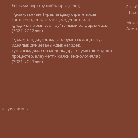
Ғылыми-зерттеу жобалары (грант)
E-mail
offic
"Қазақстанның Тұрақты Даму стратегиясы
контекстіндегі қоғамның мәдениеті мен
Меке
құндылықтарын зерттеу" ғылыми бағдарламасы
Алмат
(2021-2022 жж.)
"Қазақстандық қоғамды әлеуметтік жаңғырту:
идеялық-дүниетанымдық негіздер,
тұжырымдамалық модельдер, әлеуметтік-мәдени
процестер, әлеуметтік-саяси технологиялар"
(2021-2023 жж.)
інтану институты"