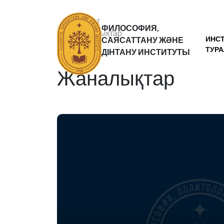
Басты бет
ФИЛОСОФИЯ,
Жаналықтар
ИНС
САЯСАТТАНУ ЖӘНЕ
Статьи
ТУР
ДІНТАНУ ИНСТИТУТЫ
Жаналықтар