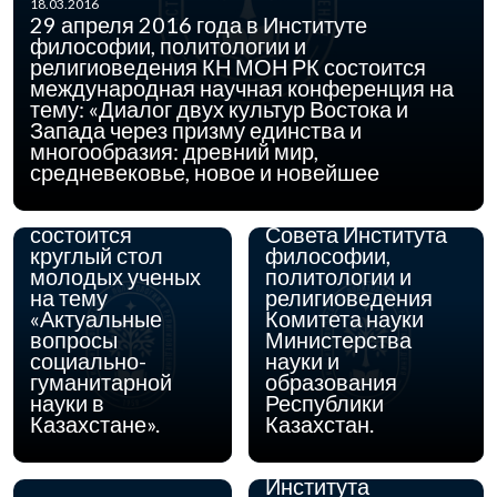
18.03.2016
29 апреля 2016 года в Институте
философии, политологии и
религиоведения КН МОН РК состоится
международная научная конференция на
04.02.2016
17 февраля 2016
тему: «Диалог двух культур Востока и
03.12.2015
года в Институте
30 декабря 2015
Запада через призму единства и
философии,
года в 11.00 часов
многообразия: древний мир,
политологии и
состоится
средневековье, новое и новейшее
религиоведения
Расширенное
КН МОН РК
заседание Ученого
состоится
Совета Института
круглый стол
философии,
молодых ученых
политологии и
на тему
религиоведения
«Актуальные
Комитета науки
вопросы
Министерства
социально-
науки и
03.12.2015
С 21 по 24 декабря
гуманитарной
образования
2015 года
науки в
Республики
состоится
Казахстане».
Казахстан.
аттестация
сотрудников
Института