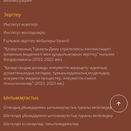
Библиография
Зерттеу
Институт есептері
Институт жоспарлары
Ғылыми-зерттеу жобалары (грант)
"Қазақстанның Тұрақты Даму стратегиясы контекстіндегі
қоғамның мәдениеті мен құндылықтарын зерттеу" ғылыми
бағдарламасы (2021-2022 жж.)
"Қазақстандық қоғамды әлеуметтік жаңғырту: идеялық-
дүниетанымдық негіздер, тұжырымдамалық модельдер,
әлеуметтік-мәдени процестер, әлеуметтік-саяси
технологиялар" (2021-2023 жж.)
Ынтымақтастық
Отандық ұйымдармен ынтымақтастық туралы келісімдер
Шетелдік ұйымдармен ынтымақтастық туралы келісімдер
Шетелдік іссапарлар, тағылымдамалар