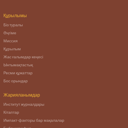
Құрылымы
Біз туралы
Әңгіме
Миссия
Құрылым
Жас ғалымдар кеңесі
Ынтымақтастық
Ресми құжаттар
Бос орындар
Жарияланымдар
Институт журналдары
Кітаптар
Импакт-факторы бар мақалалар