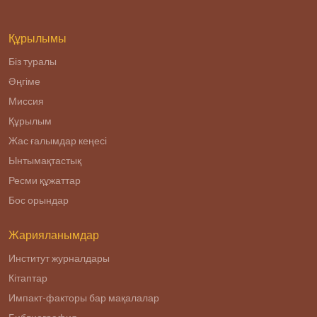
проводят круглый
стол на тему:
Құрылымы
Біз туралы
Әңгіме
Миссия
Құрылым
Жас ғалымдар кеңесі
Ынтымақтастық
Ресми құжаттар
Бос орындар
Жарияланымдар
Институт журналдары
Кітаптар
Импакт-факторы бар мақалалар