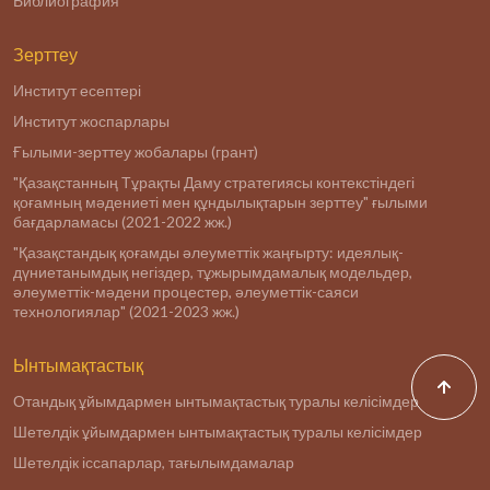
Библиография
Зерттеу
Институт есептері
Институт жоспарлары
Ғылыми-зерттеу жобалары (грант)
"Қазақстанның Тұрақты Даму стратегиясы контекстіндегі
қоғамның мәдениеті мен құндылықтарын зерттеу" ғылыми
бағдарламасы (2021-2022 жж.)
"Қазақстандық қоғамды әлеуметтік жаңғырту: идеялық-
дүниетанымдық негіздер, тұжырымдамалық модельдер,
әлеуметтік-мәдени процестер, әлеуметтік-саяси
технологиялар" (2021-2023 жж.)
Ынтымақтастық
Отандық ұйымдармен ынтымақтастық туралы келісімдер
Шетелдік ұйымдармен ынтымақтастық туралы келісімдер
Шетелдік іссапарлар, тағылымдамалар