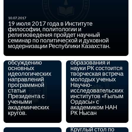
25.05.2017
7 июня 2017 г. в
10.07.2017
10.00 ч. в
19 июля 2017 года в Институте
Институте
философии, политологии и
философии,
религиоведения пройдет научный
политологии и
семинар по политической и духовной
07.06.2017
21 июня 2017
религиоведения
модернизации Республики Казахстан.
года состоится
Комитета науки
встреча по
Министерства
обсуждению
образования и
основных
науки РК состоится
идеологических
творческая встреча
направлений
молодых ученых
программной
Научно-
статьи
исследовательских
Президента с
институтов «Ғылым
учеными
Ордасы» с
академических
академиком НАН
кругов.
РК Нысан
25.04.2017
28 апреля 2017
года состоится
Круглый стол по