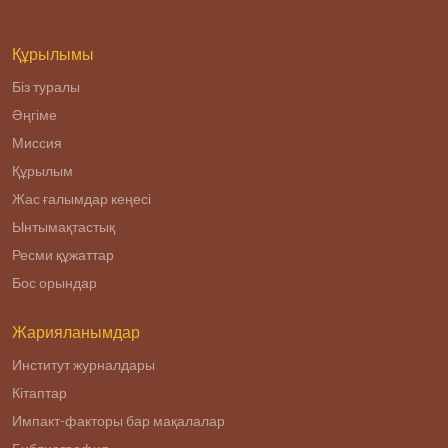
образовательного
учреждения
высшег
Құрылымы
Біз туралы
Әңгіме
Миссия
Құрылым
Жас ғалымдар кеңесі
Ынтымақтастық
Ресми құжаттар
Бос орындар
Жарияланымдар
Институт журналдары
Кітаптар
Импакт-факторы бар мақалалар