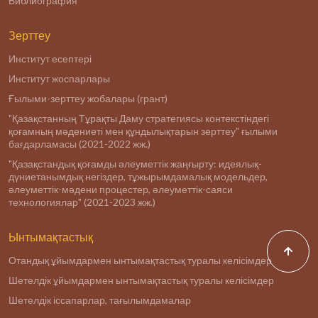
Библиография
Зерттеу
Институт есептері
Институт жоспарлары
Ғылыми-зерттеу жобалары (грант)
"Қазақстанның Тұрақты Даму стратегиясы контекстіндегі
қоғамның мәдениеті мен құндылықтарын зерттеу" ғылыми
бағдарламасы (2021-2022 жж.)
"Қазақстандық қоғамды әлеуметтік жаңғырту: идеялық-
дүниетанымдық негіздер, тұжырымдамалық модельдер,
әлеуметтік-мәдени процестер, әлеуметтік-саяси
технологиялар" (2021-2023 жж.)
Ынтымақтастық
Отандық ұйымдармен ынтымақтастық туралы келісімдер
Шетелдік ұйымдармен ынтымақтастық туралы келісімдер
Шетелдік іссапарлар, тағылымдамалар