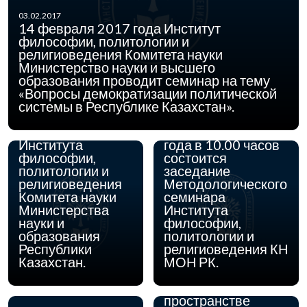
03.02.2017
14 февраля 2017 года Институт
философии, политологии и
религиоведения Комитета науки
28.12.2016
28 декабря 2016
Министерство науки и высшего
года в 11.00
образования проводит семинар на тему
часов состоится
«Вопросы демократизации политической
Расширенное
системы в Республике Казахстан».
заседание
13.09.2016
Ученого Совета
14 сентября 2016
Института
года в 10.00 часов
философии,
состоится
политологии и
заседание
06.09.2016
29 сентября – 1
религиоведения
Методологического
октября 2016 года
Комитета науки
семинара
в г. Алматы
Министерства
Института
состоится Второй
науки и
философии,
Казахстанский
образования
политологии и
Философский
Республики
религиоведения КН
Конгресс на тему:
Казахстан.
МОН РК.
«Философия
Казахстана в
пространстве