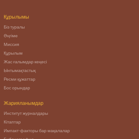
реализации
Плана нации «100
конкретных шагов
Құрылымы
Біз туралы
Әңгіме
Миссия
Құрылым
Жас ғалымдар кеңесі
Ынтымақтастық
Ресми құжаттар
Бос орындар
Жарияланымдар
Институт журналдары
Кітаптар
Импакт-факторы бар мақалалар