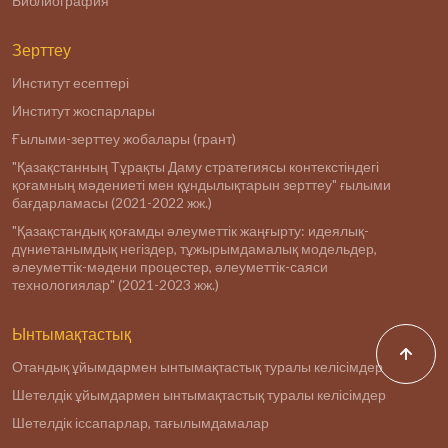
Библиография
Зерттеу
Институт есептері
Институт жоспарлары
Ғылыми-зерттеу жобалары (грант)
"Қазақстанның Тұрақты Даму стратегиясы контекстіндегі
қоғамның мәдениеті мен құндылықтарын зерттеу" ғылыми
бағдарламасы (2021-2022 жж.)
"Қазақстандық қоғамды әлеуметтік жаңғырту: идеялық-
дүниетанымдық негіздер, тұжырымдамалық модельдер,
әлеуметтік-мәдени процестер, әлеуметтік-саяси
технологиялар" (2021-2023 жж.)
Ынтымақтастық
Отандық ұйымдармен ынтымақтастық туралы келісімдер
Шетелдік ұйымдармен ынтымақтастық туралы келісімдер
Шетелдік іссапарлар, тағылымдамалар