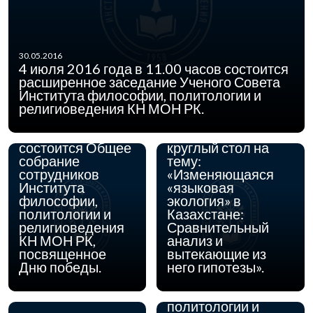
15.04.2016
22 апреля 2016 г. в
30.05.2016
Институте
4 июля 2016 года в 11.00 часов состоится
философии,
расширенное заседание Ученого Совета
политологии и
Института философии, политологии и
религиоведения
религиоведения КН МОН РК.
03.05.2016
04 мая 2016 года
Комитета науки
в 11.00 часов
МОН РК состоится
состоится Общее
круглый стол на
собрание
тему:
сотрудников
«Изменяющаяся
Института
«языковая
философии,
экология» в
политологии и
Казахстане:
религиоведения
Сравнительный
КН МОН РК,
анализ и
31.03.2016
С 28 марта по 8
посвященное
вытекающие из
апреля 2016 г. в
Дню победы.
него гипотезы».
Институте
философии,
политологии и