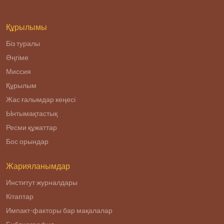
реализации
Плана нации «100
конкретных шагов
Құрылымы
Біз туралы
Әңгіме
Миссия
Құрылым
Жас ғалымдар кеңесі
Ынтымақтастық
Ресми құжаттар
Бос орындар
Жарияланымдар
Институт журналдары
Кітаптар
Импакт-факторы бар мақалалар