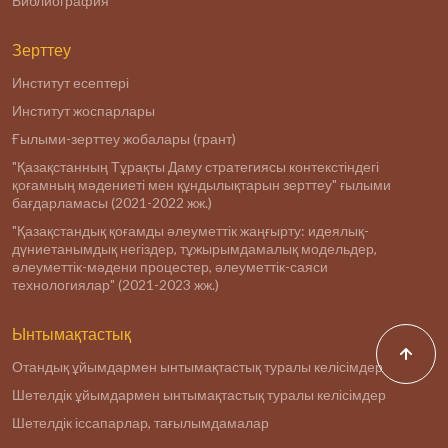
Библиография
Зерттеу
Институт есептері
Институт жоспарлары
Ғылыми-зерттеу жобалары (грант)
"Қазақстанның Тұрақты Даму стратегиясы контекстіндегі
қоғамның мәдениеті мен құндылықтарын зерттеу" ғылыми
бағдарламасы (2021-2022 жж.)
"Қазақстандық қоғамды әлеуметтік жаңғырту: идеялық-
дүниетанымдық негіздер, тұжырымдамалық модельдер,
әлеуметтік-мәдени процестер, әлеуметтік-саяси
технологиялар" (2021-2023 жж.)
Ынтымақтастық
Отандық ұйымдармен ынтымақтастық туралы келісімдер
Шетелдік ұйымдармен ынтымақтастық туралы келісімдер
Шетелдік іссапарлар, тағылымдамалар