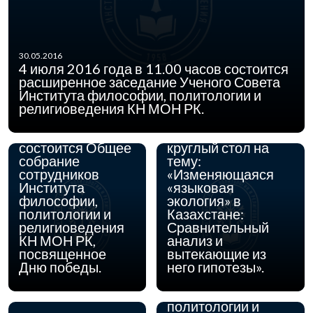
15.04.2016
22 апреля 2016 г. в
30.05.2016
Институте
4 июля 2016 года в 11.00 часов состоится
философии,
расширенное заседание Ученого Совета
политологии и
Института философии, политологии и
религиоведения
религиоведения КН МОН РК.
03.05.2016
04 мая 2016 года
Комитета науки
в 11.00 часов
МОН РК состоится
состоится Общее
круглый стол на
собрание
тему:
сотрудников
«Изменяющаяся
Института
«языковая
философии,
экология» в
политологии и
Казахстане:
религиоведения
Сравнительный
КН МОН РК,
анализ и
31.03.2016
С 28 марта по 8
посвященное
вытекающие из
апреля 2016 г. в
Дню победы.
него гипотезы».
Институте
философии,
политологии и