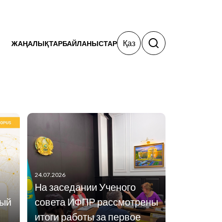
Қаз
ЖАҢАЛЫҚТАР
БАЙЛАНЫСТАР
24.07.2026
На заседании Ученого
ный
совета ИФПР рассмотрены
итоги работы за первое