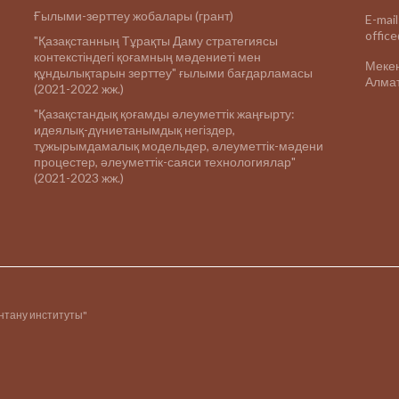
Ғылыми-зерттеу жобалары (грант)
E-mail
offic
"Қазақстанның Тұрақты Даму стратегиясы
контекстіндегі қоғамның мәдениеті мен
Меке
құндылықтарын зерттеу" ғылыми бағдарламасы
Алмат
(2021-2022 жж.)
"Қазақстандық қоғамды әлеуметтік жаңғырту:
идеялық-дүниетанымдық негіздер,
тұжырымдамалық модельдер, әлеуметтік-мәдени
процестер, әлеуметтік-саяси технологиялар"
(2021-2023 жж.)
інтану институты"