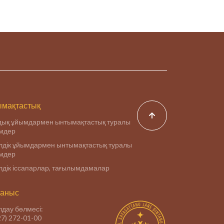
ю
лся
и
мақтастық
дық ұйымдармен ынтымақтастық туралы
імдер
дік ұйымдармен ынтымақтастық туралы
імдер
дік іссапарлар, тағылымдамалар
аныс
дау бөлмесі:
27) 272-01-00