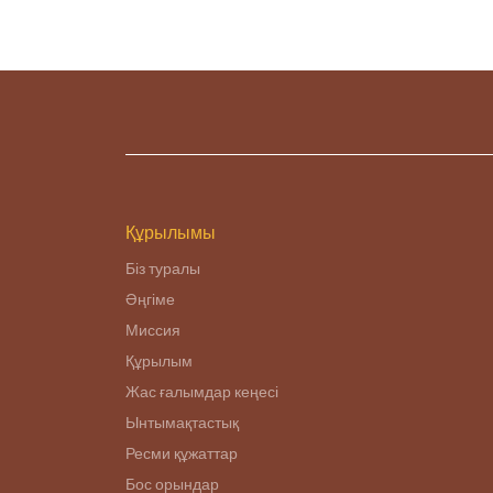
Құрылымы
Біз туралы
Әңгіме
Миссия
Құрылым
Жас ғалымдар кеңесі
Ынтымақтастық
Ресми құжаттар
Бос орындар