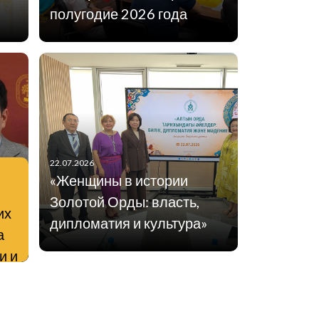
полугодие 2026 года
22.07.2026
«Женщины в истории
Золотой Орды: власть,
их
дипломатия и культура»
а
и и