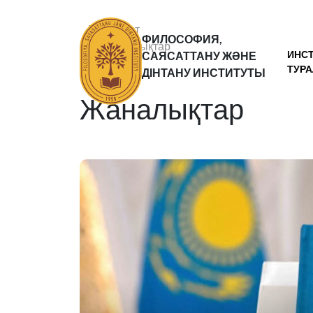
Басты бет
ФИЛОСОФИЯ,
Жаналықтар
ИНС
САЯСАТТАНУ ЖӘНЕ
Статьи
ТУР
ДІНТАНУ ИНСТИТУТЫ
Жаналықтар