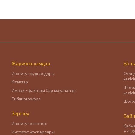
Мейманхожа в интервь
информационному
порталу Stan.kz подели
своим мнением по
вопросам профилактик
религиозного
радикализма.
Жарияланымдар
Ынты
Институт журналдары
Отан
келіс
Кітаптар
Шетел
Импакт-факторы бар мақалалар
келіс
Библиография
Шетел
Зерттеу
Байл
Институт есептері
Қабыл
+7 (7
Институт жоспарлары