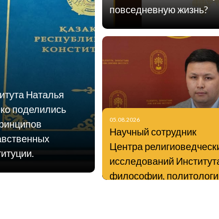
повседневную жизнь?
итута Наталья
нко поделились
05.08.2026
принципов
Научный сотрудник
равственных
Центра религиоведческ
титуции.
исследований Институт
философии, политологи
религиоведения
Нурмухаммед