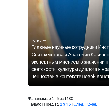
05.08.2026
Главные научные сотрудники Инст
Сейтахметова и Анатолий Косиче
экспертным мнением о значении 
светскости, культуры диалога и н
ценностей в контексте новой Конс
Жаналықтар 1 - 5 из 1680
Начало | Пред. |
1
2
3
4
5
|
След.
|
Конец