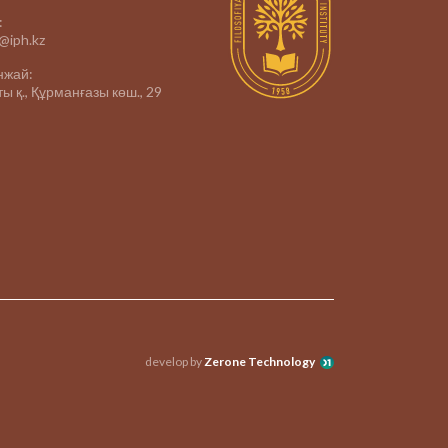
:
e@iph.kz
нжай:
ы қ., Құрманғазы көш., 29
develop by
Zerone Technology