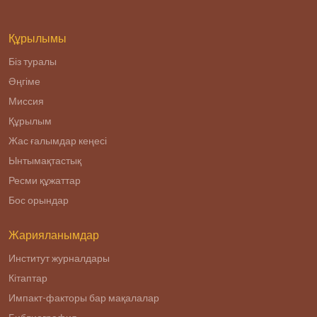
реализации
Плана нации «100
конкретных шагов
Құрылымы
Біз туралы
Әңгіме
Миссия
Құрылым
Жас ғалымдар кеңесі
Ынтымақтастық
Ресми құжаттар
Бос орындар
Жарияланымдар
Институт журналдары
Кітаптар
Импакт-факторы бар мақалалар