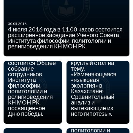
15.04.2016
22 апреля 2016 г. в
30.05.2016
Институте
4 июля 2016 года в 11.00 часов состоится
философии,
расширенное заседание Ученого Совета
политологии и
Института философии, политологии и
религиоведения
религиоведения КН МОН РК.
03.05.2016
04 мая 2016 года
Комитета науки
в 11.00 часов
МОН РК состоится
состоится Общее
круглый стол на
собрание
тему:
сотрудников
«Изменяющаяся
Института
«языковая
философии,
экология» в
политологии и
Казахстане:
религиоведения
Сравнительный
КН МОН РК,
анализ и
31.03.2016
С 28 марта по 8
посвященное
вытекающие из
апреля 2016 г. в
Дню победы.
него гипотезы».
Институте
философии,
политологии и