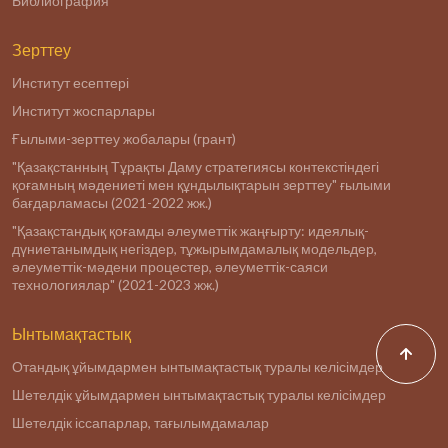
Библиография
Зерттеу
Институт есептері
Институт жоспарлары
Ғылыми-зерттеу жобалары (грант)
"Қазақстанның Тұрақты Даму стратегиясы контекстіндегі
қоғамның мәдениеті мен құндылықтарын зерттеу" ғылыми
бағдарламасы (2021-2022 жж.)
"Қазақстандық қоғамды әлеуметтік жаңғырту: идеялық-
дүниетанымдық негіздер, тұжырымдамалық модельдер,
әлеуметтік-мәдени процестер, әлеуметтік-саяси
технологиялар" (2021-2023 жж.)
Ынтымақтастық
Отандық ұйымдармен ынтымақтастық туралы келісімдер
Шетелдік ұйымдармен ынтымақтастық туралы келісімдер
Шетелдік іссапарлар, тағылымдамалар