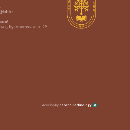
:
e@iph.kz
нжай:
ы қ., Құрманғазы көш., 29
develop by
Zerone Technology