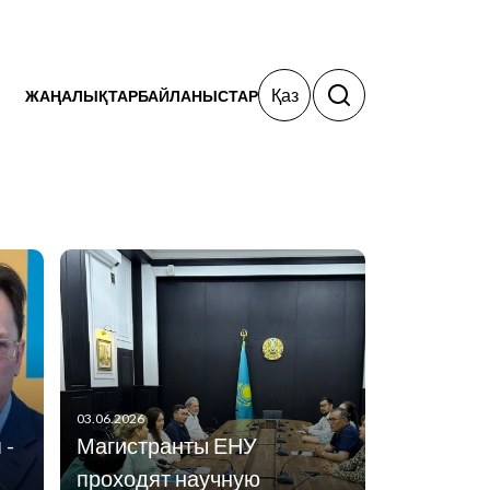
Қаз
ЖАҢАЛЫҚТАР
БАЙЛАНЫСТАР
03.06.2026
 -
Магистранты ЕНУ
проходят научную