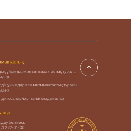
мақтастық
дық ұйымдармен ынтымақтастық туралы
імдер
дік ұйымдармен ынтымақтастық туралы
імдер
дік іссапарлар, тағылымдамалар
аныс
дау бөлмесі:
27) 272-01-00