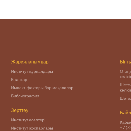
Жарияланымдар
Ынты
Институт журналдары
Отан
келіс
Кітаптар
Шетел
Импакт-факторы бар мақалалар
келіс
Библиография
Шетел
Зерттеу
Байл
Институт есептері
Қабыл
+7 (7
Институт жоспарлары