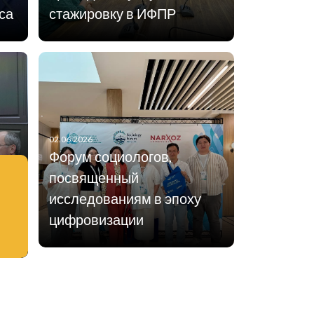
са
стажировку в ИФПР
02.06.2026
Форум социологов,
посвященный
исследованиям в эпоху
цифровизации