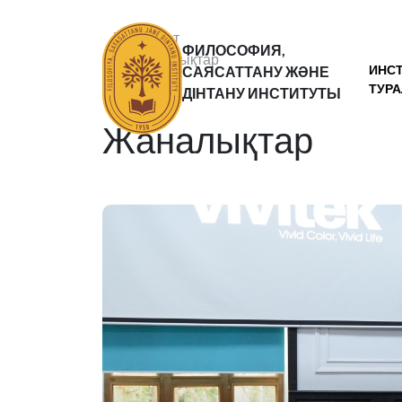
Басты бет
ФИЛОСОФИЯ,
Жаналықтар
ИНС
САЯСАТТАНУ ЖӘНЕ
Статьи
ТУР
ДІНТАНУ ИНСТИТУТЫ
Жаналықтар