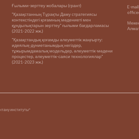
Ғылыми-зерттеу жобалары (грант)
E-mail
offic
"Қазақстанның Тұрақты Даму стратегиясы
контекстіндегі қоғамның мәдениеті мен
Меке
құндылықтарын зерттеу" ғылыми бағдарламасы
Алмат
(2021-2022 жж.)
"Қазақстандық қоғамды әлеуметтік жаңғырту:
идеялық-дүниетанымдық негіздер,
тұжырымдамалық модельдер, әлеуметтік-мәдени
процестер, әлеуметтік-саяси технологиялар"
(2021-2023 жж.)
інтану институты"