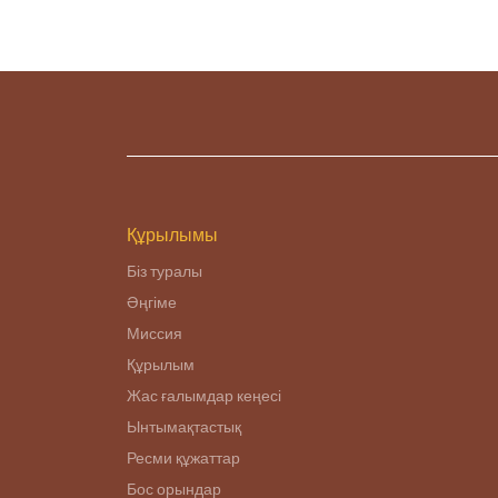
Құрылымы
Біз туралы
Әңгіме
Миссия
Құрылым
Жас ғалымдар кеңесі
Ынтымақтастық
Ресми құжаттар
Бос орындар