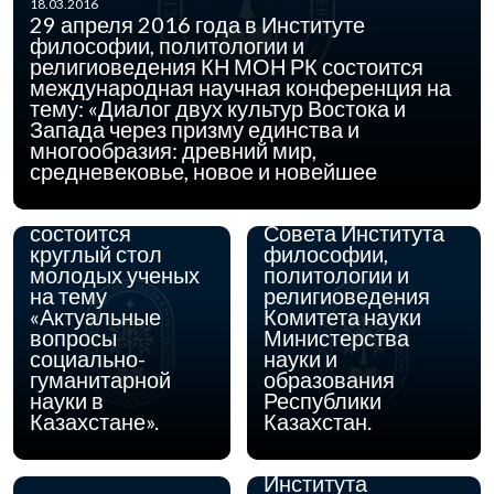
18.03.2016
29 апреля 2016 года в Институте
философии, политологии и
религиоведения КН МОН РК состоится
международная научная конференция на
04.02.2016
17 февраля 2016
тему: «Диалог двух культур Востока и
03.12.2015
года в Институте
30 декабря 2015
Запада через призму единства и
философии,
года в 11.00 часов
многообразия: древний мир,
политологии и
состоится
средневековье, новое и новейшее
религиоведения
Расширенное
КН МОН РК
заседание Ученого
состоится
Совета Института
круглый стол
философии,
молодых ученых
политологии и
на тему
религиоведения
«Актуальные
Комитета науки
вопросы
Министерства
социально-
науки и
03.12.2015
С 21 по 24 декабря
гуманитарной
образования
2015 года
науки в
Республики
состоится
Казахстане».
Казахстан.
аттестация
сотрудников
Института