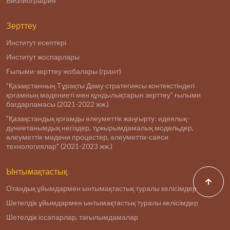
Библиография
Зерттеу
Институт есептері
Институт жоспарлары
Ғылыми-зерттеу жобалары (грант)
"Қазақстанның Тұрақты Даму стратегиясы контекстіндегі
қоғамның мәдениеті мен құндылықтарын зерттеу" ғылыми
бағдарламасы (2021-2022 жж.)
"Қазақстандық қоғамды әлеуметтік жаңғырту: идеялық-
дүниетанымдық негіздер, тұжырымдамалық модельдер,
әлеуметтік-мәдени процестер, әлеуметтік-саяси
технологиялар" (2021-2023 жж.)
Ынтымақтастық
Отандық ұйымдармен ынтымақтастық туралы келісімдер
Шетелдік ұйымдармен ынтымақтастық туралы келісімдер
Шетелдік іссапарлар, тағылымдамалар