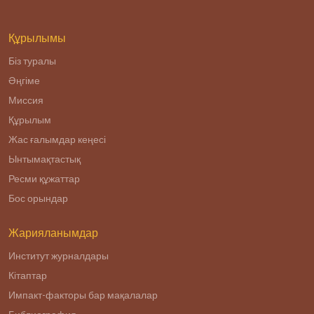
Құрылымы
Біз туралы
Әңгіме
Миссия
Құрылым
Жас ғалымдар кеңесі
Ынтымақтастық
Ресми құжаттар
Бос орындар
Жарияланымдар
Институт журналдары
Кітаптар
Импакт-факторы бар мақалалар