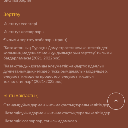
Библиография
Зерттеу
Институт есептері
Институт жоспарлары
Ғылыми-зерттеу жобалары (грант)
"Қазақстанның Тұрақты Даму стратегиясы контекстіндегі
қоғамның мәдениеті мен құндылықтарын зерттеу" ғылыми
бағдарламасы (2021-2022 жж.)
"Қазақстандық қоғамды әлеуметтік жаңғырту: идеялық-
дүниетанымдық негіздер, тұжырымдамалық модельдер,
әлеуметтік-мәдени процестер, әлеуметтік-саяси
технологиялар" (2021-2023 жж.)
Ынтымақтастық
Отандық ұйымдармен ынтымақтастық туралы келісімдер
Шетелдік ұйымдармен ынтымақтастық туралы келісімдер
Шетелдік іссапарлар, тағылымдамалар