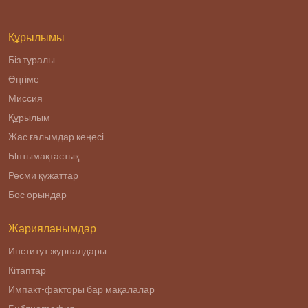
Фараби.
Құрылымы
Біз туралы
Әңгіме
Миссия
Құрылым
Жас ғалымдар кеңесі
Ынтымақтастық
Ресми құжаттар
Бос орындар
Жарияланымдар
Институт журналдары
Кітаптар
Импакт-факторы бар мақалалар