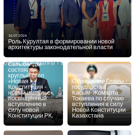
01.07.2026
1 июля 2026 года
16.07.2026
в городе Алматы
Роль Курултая в формировании новой
при участии
архитектуры законодательной власти
акима города
Дархана
Сатыбалды
состоялся
круглый стол
01.07.2026
«Новая
Обращение Главы
Конституция -
государства
новый импульс»,
Касым-Жомарта
посвящённый
Токаева по случаю
вступлению в
вступления в силу
силу новой
Новой Конституции
Конституции РК.
Казахстана