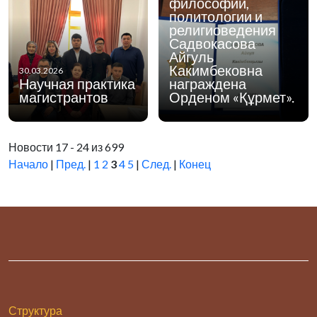
философии,
политологии и
религиоведения
Садвокасова
Айгуль
Какимбековна
30.03.2026
Научная практика
награждена
магистрантов
Орденом «Құрмет».
Новости 17 - 24 из 699
Начало
|
Пред.
|
1
2
3
4
5
|
След.
|
Конец
Структура