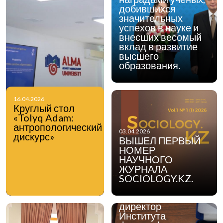
добившихся
значительных
успехов в науке и
внесших весомый
вклад в развитие
высшего
образования.
16.04.2026
Круглый стол
«Tolyq Adam:
антропологический
03.04.2026
дискурс»
ВЫШЕЛ ПЕРВЫЙ
НОМЕР
НАУЧНОГО
ЖУРНАЛА
17.03.2026
Указом Главы
SOCIOLOGY.KZ.
государства
генеральный
директор
Института