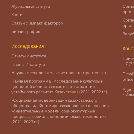
Журналы института
Согла
орга
Книги
Согла
Статьи с импакт-фактором
орга
Библиография
Заруб
Исследования
Конт
Отчеты Института
Прие
+7 (7
Планы Института
Научно-исследовательские проекты (грантовые)
E-mail
offic
Научная программа «Исследование культуры и
ценностей общества в контексте стратегии
Адрес
устойчивого развития Казахстана» (2021-2022 гг.)
г. Ал
«Социальная модернизация казахстанского
общества: идейно-мировоззренческие основания,
концептуальные модели, социокультурные
процессы, социально-политические технологии»
(2021-2023 гг.)