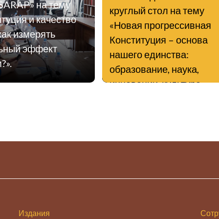
«SARAP» на тему
круглый стол на тему
туция и качество
«Новая прогрессивная
как измерять
Конституция – основа
ьный эффект
нашего единства:
?».
образование, наука,
инновации, культура».
Издания
Сотр