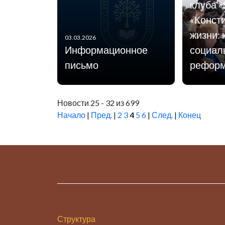
клуба 
«Консти
жизни: 
03.03.2026
Информационное
социал
письмо
реформ
Новости 25 - 32 из 699
Начало
|
Пред.
|
2
3
4
5
6
|
След.
|
Конец
Структура