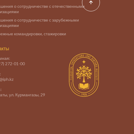
шения о сотрудничестве с отечественными
низациями
шения о сотрудничестве с зарубежными
низациями
ежные командировки, стажировки
акты
мная:
27) 272-01-00
:
e@iph.kz
:
маты, ул. Курмангазы, 29