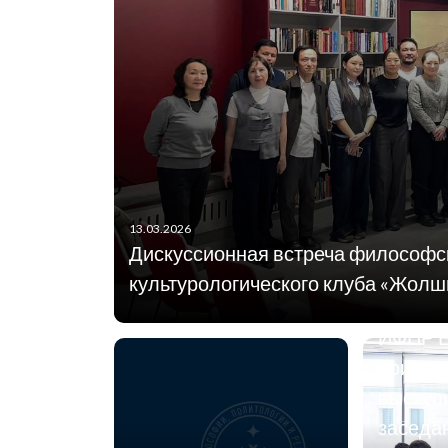
27.02.2026
13.03.2026
Замест
Дискуссионная встреча философс
директ
культурологического клуба «Жол
страте
ИФПР Е
принял
выступ
заседа