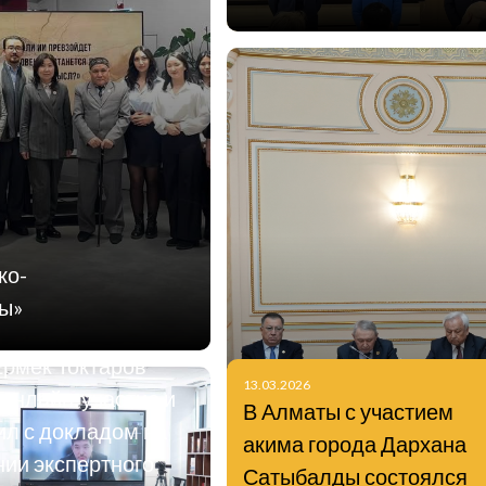
итель генерального
ко-
ора по
шы»
гическому развитию
рмек Токтаров
13.03.2026
 онлайн-участие и
В Алматы с участием
ил с докладом на
акима города Дархана
нии экспертного
Сатыбалды состоялся