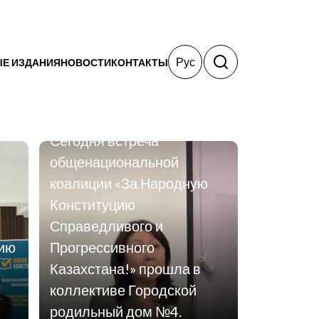
Рус
Е ИЗДАНИЯ
НОВОСТИ
КОНТАКТЫ
06.03.2026
Сегодня встреча
общенациональной
коалиции «За Народную
Конституцию
Справедливого и
цию
Прогрессивного
Казахстана!» прошла в
коллективе Городской
родильный дом №4.