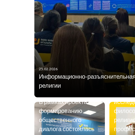
17.02.2026
7 февр
25.02.2026
главны
Информационно-разъяснительная
сотруд
религии
религи
19.02.2026
В рамках проекта по
исслед
формированию
филосо
общественного
религи
диалога состоялась
профес