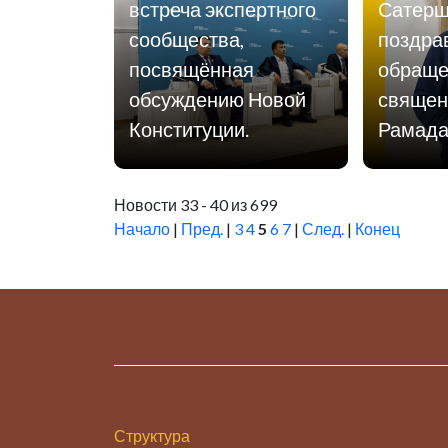
встреча экспертного
Сатерш
сообщества,
поздра
посвящённая
обраще
обсуждению Новой
священ
Конституции.
Рамад
Новости 33 - 40 из 699
Начало
|
Пред.
|
3
4
5
6
7
|
След.
|
Конец
Структура