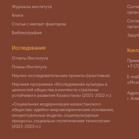
Журналы института
Согла
орга
Книги
Согла
Статьи с импакт-фактором
орга
Библиография
Заруб
Исследования
Конт
Отчеты Института
Прие
+7 (7
Планы Института
Научно-исследовательские проекты (грантовые)
E-mail
offic
Научная программа «Исследование культуры и
ценностей общества в контексте стратегии
Адрес
устойчивого развития Казахстана» (2021-2022 гг.)
г. Ал
«Социальная модернизация казахстанского
общества: идейно-мировоззренческие основания,
концептуальные модели, социокультурные
процессы, социально-политические технологии»
(2021-2023 гг.)