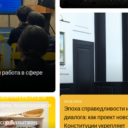
аля 2026 года
й научный
 работа в сфере
ник Центра
оведческих
ований Института
24.02.2026
фии, политологии и
Эпоха справедливости 
оведения,
диалога: как проект нов
сор Бахытжан
Конституции укрепляет