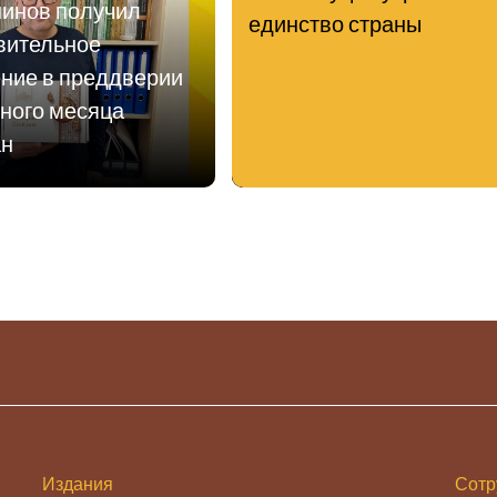
инов получил
единство страны
вительное
ние в преддверии
ного месяца
ан
Издания
Сотр