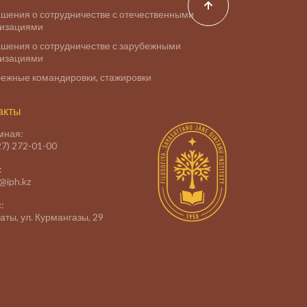
шения о сотрудничестве с отечественными
низациями
шения о сотрудничестве с зарубежными
низациями
ежные командировки, стажировки
акты
мная:
27) 272-01-00
:
e@iph.kz
:
маты, ул. Курмангазы, 29