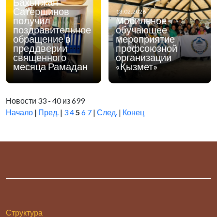
Бахытжан
Сатершинов
13.02.2026
получил
Мобильное
поздравительное
обучающее
обращение в
мероприятие
преддверии
профсоюзной
священного
организации
месяца Рамадан
«Қызмет»
Новости 33 - 40 из 699
Начало
|
Пред.
|
3
4
5
6
7
|
След.
|
Конец
Структура