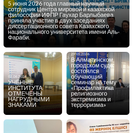
5 июня 2026 года главный научный
сотрудник Центра мировой и казахской
философии ИФПР Гаухар Барлыбаева
приняла участие в двух заседаниях
диссертационного совета Казахского
национального университета имени Аль-
Фараби.
29.05.2026
В Алматинском
городском суде
состоялся
обучающий
02.06.2026
УЧЁНЫЕ
семинар на тему
ИНСТИТУТА
«Профилактика
ОТМЕЧЕНЫ
религиозного
НАГРУДНЫМИ
экстремизма и
ЗНАКАМИ
терроризма»