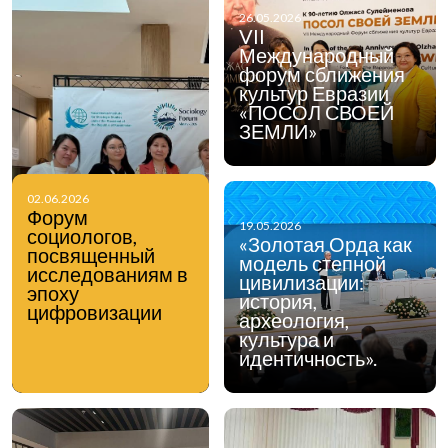
26.05.2026
VII
Международный
форум сближения
культур Евразии
«ПОСОЛ СВОЕЙ
ЗЕМЛИ»
02.06.2026
Форум
19.05.2026
социологов,
«Золотая Орда как
посвященный
модель степной
исследованиям в
цивилизации:
эпоху
история,
цифровизации
археология,
культура и
идентичность».