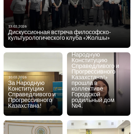
13.03.2026
Дискуссионная встреча философско-
06.03.2026
Сегодня встреча
культурологического клуба «Жолшы»
общенациональной
коалиции «За
Народную
Конституцию
Справедливого и
Прогрессивного
Казахстана!»
10.03.2026
За Народную
прошла в
Конституцию
коллективе
Справедливого и
Городской
Прогрессивного
родильный дом
Казахстана!
№4.