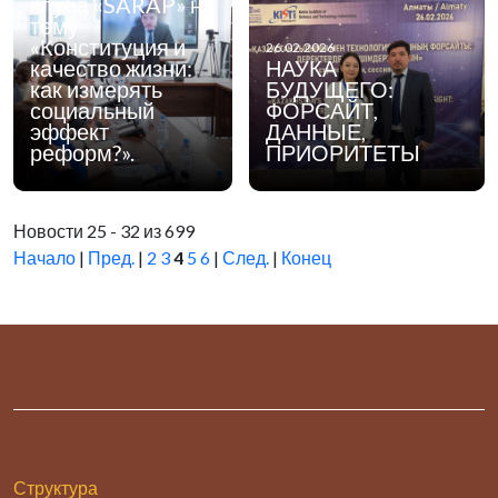
клуба «SARAP» на
культура».
тему
«Конституция и
26.02.2026
качество жизни:
НАУКА
как измерять
БУДУЩЕГО:
социальный
ФОРСАЙТ,
эффект
ДАННЫЕ,
реформ?».
ПРИОРИТЕТЫ
Новости 25 - 32 из 699
Начало
|
Пред.
|
2
3
4
5
6
|
След.
|
Конец
Структура