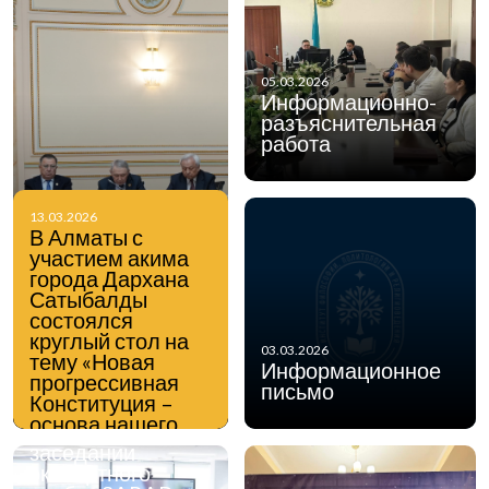
05.03.2026
Информационно-
разъяснительная
работа
13.03.2026
27.02.2026
В Алматы с
Заместитель
участием акима
генерального
города Дархана
директора по
Сатыбалды
стратегическому
состоялся
развитию ИФПР
круглый стол на
Ермек Токтаров
03.03.2026
тему «Новая
принял онлайн-
Информационное
прогрессивная
участие и
письмо
Конституция –
выступил с
основа нашего
докладом на
единства:
заседании
образование,
экспертного
наука, инновации,