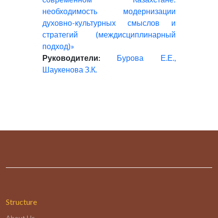
необходимость модернизации
духовно-культурных смыслов и
стратегий (междисциплинарный
подход)»
Руководители:
Бурова Е.Е.,
Шаукенова З.К.
Structure
About Us