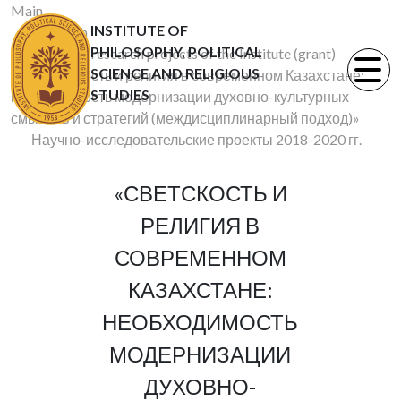
Main
INSTITUTE OF
Research
PHILOSOPHY, POLITICAL
Scientific research projects of the Institute (grant)
SCIENCE AND RELIGIOUS
«Светскость и религия в современном Казахстане:
STUDIES
необходимость модернизации духовно-культурных
смыслов и стратегий (междисциплинарный подход)»
Научно-исследовательские проекты 2018-2020 гг.
«СВЕТСКОСТЬ И
РЕЛИГИЯ В
СОВРЕМЕННОМ
КАЗАХСТАНЕ:
НЕОБХОДИМОСТЬ
МОДЕРНИЗАЦИИ
ДУХОВНО-