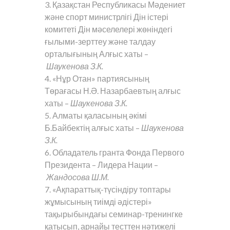
3. Қазақстан Республикасы Мәдениет
және спорт министрлігі Дін істері
комитеті Дін мәселелері жөніндегі
ғылыми-зерттеу және талдау
орталығының Алғыс хаты –
Шаукенова З.К.
4. «Нұр Отан» партиясының
Төрағасы Н.Ә. Назарбаевтың алғыс
хаты –
Шаукенова З.К.
5. Алматы қаласының әкімі
Б.Байбектің алғыс хаты –
Шаукенова
З.К.
6. Обладатель гранта Фонда Первого
Президента – Лидера Нации –
Жандосова Ш.М.
7. «Ақпараттық-түсіндіру топтары
жұмысының тиімді әдістері»
тақырыбындағы семинар-тренингке
қатысып, арнайы тесттен нәтижелі