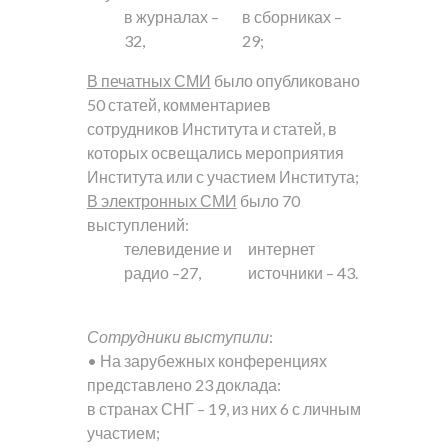
в журналах –
в сборниках –
32,
29;
В печатных СМИ
было опубликовано
50 статей, комментариев
сотрудников Института и статей, в
которых освещались мероприятия
Института или с участием Института;
В электронных СМИ
было 70
выступлений:
телевидение и
интернет
радио –27,
источники – 43.
Сотрудники выступили
:
• На зарубежных конференциях
представлено 23 доклада:
в странах СНГ – 19, из них 6 с личным
участием;