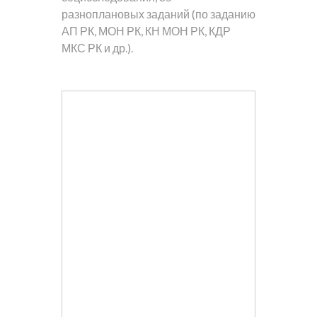
разноплановых заданий (по заданию
АП РК, МОН РК, КН МОН РК, КДР
МКС РК и др.).