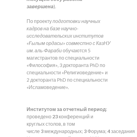
завершена
).
По проекту
подготовки научных
кадров на базе научно-
исследовательских институтов
«Ғылым ордасы» совместно с КазНУ
им. аль-Фараби
обучаются 5
магистрантов по специальности
«Философия», 3 докторанта PhD по
специальности «Религиоведение» и
2 докторанта PhD по специальности
«Исламоведение».
Институтом за отчетный период:
проведено
23
конференций и
круглых столов, в том
числе
3
международных;
3
Форума;
4
заседания