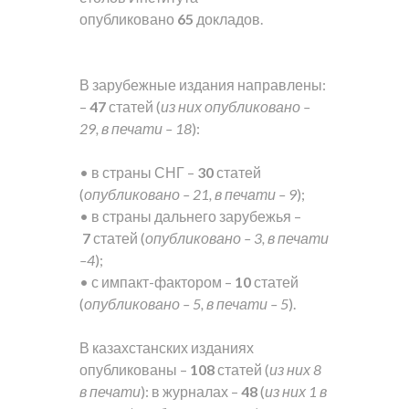
опубликовано
65
докладов.
В зарубежные издания направлены:
–
47
статей (
из них опубликовано –
29, в печати – 18
):
• в страны СНГ –
30
статей
(
опубликовано – 21, в печати – 9
);
• в страны дальнего зарубежья –
7
статей (
опубликовано – 3, в печати
–4
);
• с импакт-фактором –
10
статей
(
опубликовано – 5, в печати – 5
).
В казахстанских изданиях
опубликованы –
108
статей (
из них 8
в печати
): в журналах –
48
(
из них 1 в