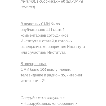
печати
), в сборниках –
60
(
из них 7 в
печати
).
В печатных СМИ
было
опубликовано
111
статей,
комментариев сотрудников
Института и статей, в которых
освещались мероприятия Института
или с участием Института.
В электронных
СМИ
было
106
выступлений:
телевидение и радио –
35
, интернет
источники –
71
.
Сотрудники выступили:
• На зарубежных конференциях