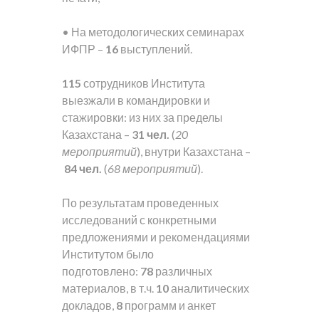
• На методологических семинарах
ИФПР –
16
выступлений.
115
сотрудников Института
выезжали в командировки и
стажировки: из них за пределы
Казахстана –
31 чел.
(
20
мероприятий
), внутри Казахстана –
84 чел.
(
68 мероприятий
).
По результатам проведенных
исследований с конкретными
предложениями и рекомендациями
Институтом было
подготовлено:
78
различных
материалов, в т.ч.
10
аналитических
докладов,
8
программ и анкет