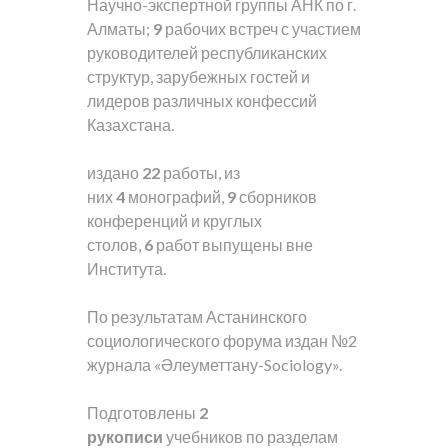
Научно-экспертной группы АНК по г.
Алматы;
9
рабочих встреч с участием
руководителей республиканских
структур, зарубежных гостей и
лидеров различных конфессий
Казахстана.
издано
22
работы, из
них
4
монографий,
9
сборников
конференций и круглых
столов,
6
работ выпущены вне
Института.
По результатам Астанинского
социологического форума издан №2
журнала «Әлеуметтану-Sociology».
Подготовлены
2
рукописи
учебников по разделам