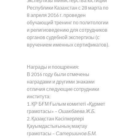
экспертизы Министерства юстиции
Республики Казахстан с 28 марта по
8 апреля 2016 г. проведен
обучающий тренинг по политологии
и религиоведению для сотрудников
органов судебной экспертизы (с
вручением именных сертификатов).
Награды и поощрения:
В 2016 году были отмечены
наградами и другими знаками
отличия следующие сотрудники
института:
1. ҚР БҒМ Ғылым комитеті «Құрмет
грамотасы» –
Ошакбаева Ж.Б.
2. Қазақстан Кәсіпкерлері
Қауымдастығының мақтау
грамотасы –
Сатершинов Б.М.