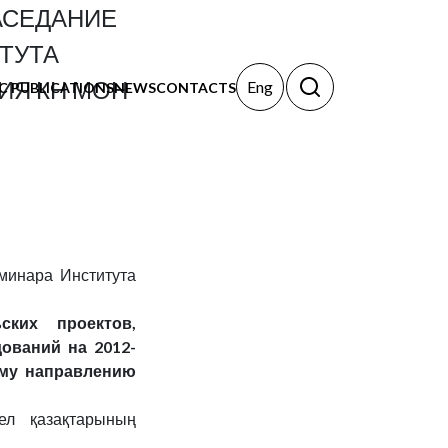
ЗАСЕДАНИЕ
ТУТА
ИЯ КН МОН
Eng
IC PUBLICATIONS
NEWS
CONTACTS
еминара Института
ских проектов,
ований на 2012-
ому направлению
ел қазақтарының