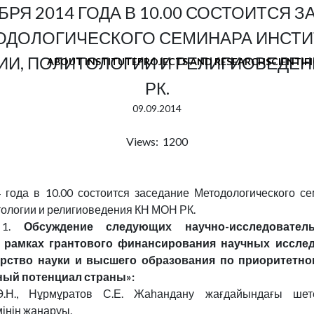
БРЯ 2014 ГОДА В 10.00 СОСТОИТСЯ 
ОДОЛОГИЧЕСКОГО СЕМИНАРА ИНСТИ
И, ПОЛИТОЛОГИИ И РЕЛИГИОВЕДЕН
ABOUT INSTITUTE
PROJECTS AND RESEARCH
SCIENTIF
РК.
09.09.2014
Views: 1200
 года в 10.00 состоится заседание Методологического с
ологии и религиоведения КН МОН РК.
: 1.
Обсуждение следующих научно-исследователь
рамках грантового финансирования научных исслед
терство науки и высшего образования по приоритетн
ный потенциал страны»:
.Н., Нұрмұратов С.Е. Жаһандану жағдайындағы шет
інің жаңаруы.