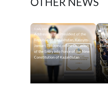
OTHER NEWS
1 July 2026
11 Fe
Address by the President of the
The 
Republic of Kazakhstan, Kassym-
Has 
Jomart Tokayev, on the Occasion
Nati
of the Entry into Force of the New
Constitution of Kazakhstan