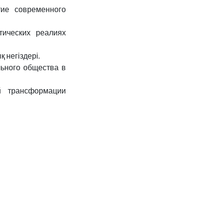
тие современного
тических реалиях
 негіздері.
льного общества в
й трансформации