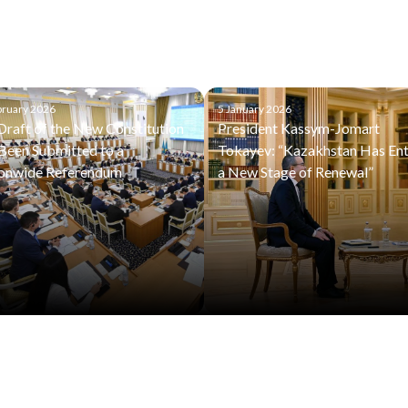
bruary 2026
5 January 2026
Draft of the New Constitution
President Kassym-Jomart
Been Submitted to a
Tokayev: “Kazakhstan Has En
onwide Referendum
a New Stage of Renewal”