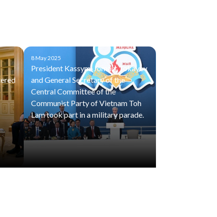
8 May 2025
President Kassym-Jomart Tokayev
tered
and General Secretary of the
Central Committee of the
Communist Party of Vietnam Toh
Lam took part in a military parade.