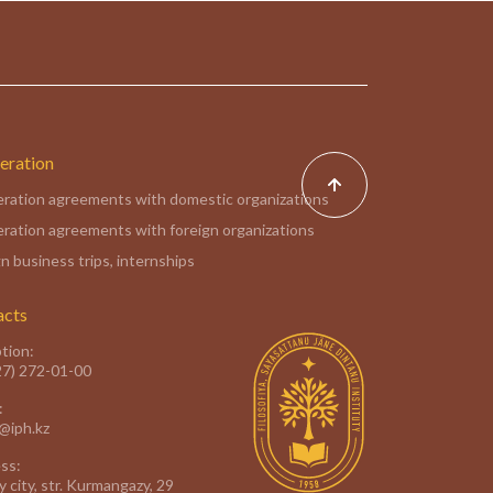
eration
ration agreements with domestic organizations
ration agreements with foreign organizations
n business trips, internships
acts
tion:
27) 272-01-00
:
e@iph.kz
ss:
 city, str. Kurmangazy, 29