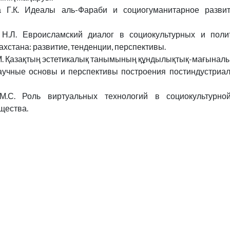
а Г.К. Идеалы аль-Фараби и социогуманитарное разви
 Н.Л. Евроисламский диалог в социокультурных и поли
хстана: развитие, тенденции, перспективы.
М. Қазақтың эстетикалық танымының құндылықтық-мағыналық
аучные основы и перспективы построения постиндустриа
М.С. Роль виртуальных технологий в социокультурно
щества.