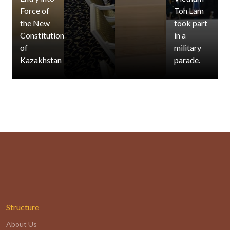
Force of
Toh Lam
the New
took part
Constitution
in a
of
military
Kazakhstan
parade.
Structure
About Us