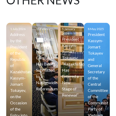
OTHER NEWS
1 July 2026
11 February
5 January
8 May 2025
2026
2026
Address
President
The Draft
President
by the
Kassym-
of the
Kassym-
President
Jomart
New
Jomart
of the
Tokayev
Constitution
Tokayev:
Republic
and
Has Been
“Kazakhstan
of
General
Submitted
Has
Kazakhstan,
Secretary
to a
Entered a
Kassym-
of the
Nationwide
New
Jomart
Central
Referendum
Stage of
Tokayev,
Committee
Renewal”
on the
of the
Occasion
Communist
of the
Party of
Entry into
Vietnam