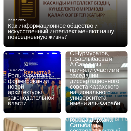
03.07.2026
27.07.2026
Доктора
Как информационное общество и
философских наук
искусственный интеллект меняют нашу
Центра мировой и
повседневную жизнь?
казахской
философии ИФПР
С.Нурмуратов,
Г.Барлыбаева и
А.Сагикызы
приняли участие в
16.07.2026
Роль Курултая в
заседании
формировании
диссертационного
новой
совета Казахского
архитектуры
национального
законодательной
университета
01.07.2026
1 июля 2026 года в
власти
имени аль-Фараби.
городе Алматы при
участии акима
города Дархана
Сатыбалды
состоялся круглый