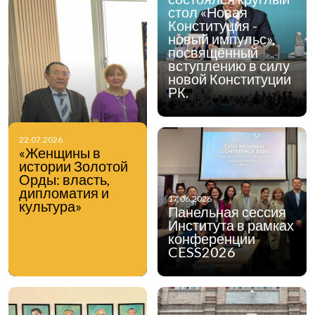
стол «Новая
Конституция -
новый импульс»,
посвящённый
вступлению в силу
новой Конституции
РК.
22.07.2026
«Женщины в
истории Золотой
Орды: власть,
дипломатия и
17.06.2026
культура»
Панельная сессия
Института в рамках
конференции
CESS2026