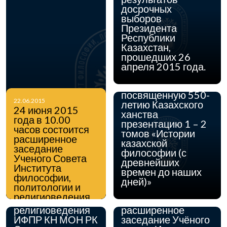
21 апреля 2015 г.
досрочных
Институт
выборов
философии,
Президента
политологии и
Республики
религиоведения
Казахстан,
Комитета науки
прошедших 26
МОН РК в формате
апреля 2015 года.
«Круглого стола»
проводит
посвященную 550-
22.06.2015
летию Казахского
24 июня 2015
ханства
года в 10.00
презентацию 1 – 2
29.01.2015
часов состоится
В данный момент
томов «Истории
расширенное
на сайте Радио
казахской
заседание
Азаттық проходит
философии (с
Ученого Совета
онлайн-
древнейших
Института
конференция с
времен до наших
философии,
участием
дней)»
08.12.2014
политологии и
заведующего
25 февраля 2015 г.
религиоведения
отделом
состоится
КН МОН РК.
религиоведения
расширенное
ИФПР КН МОН РК
заседание Учёного