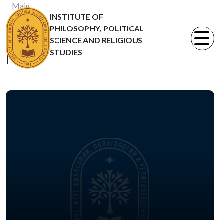
Main
INSTITUTE OF
News
PHILOSOPHY, POLITICAL
Статьи
SCIENCE AND RELIGIOUS
STUDIES
News
09.06.2015
16 июня 2015
года в
Университете
Кайнар состоится