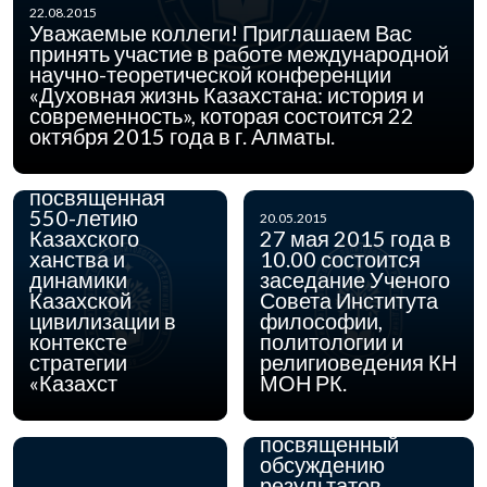
международная
22.08.2015
научно-
Уважаемые коллеги! Приглашаем Вас
практическая
принять участие в работе международной
конференция
научно-теоретической конференции
«Феномен
«Духовная жизнь Казахстана: история и
Казахского
современность», которая состоится 22
ханства: история
октября 2015 года в г. Алматы.
и
современность»,
посвященная
550-летию
20.05.2015
Казахского
27 мая 2015 года в
ханства и
10.00 состоится
динамики
заседание Ученого
04.05.2015
4 мая 2015 года в
Казахской
Совета Института
Институте
цивилизации в
философии,
философии,
контексте
политологии и
политологии и
стратегии
религиоведения КН
религиоведения КН
«Казахст
МОН РК.
МОН РК состоится
круглый стол,
посвященный
обсуждению
результатов
14.04.2015