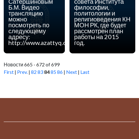
Сатершиновым
совета Института
Б.М. Видео
философии,
трансляцию
политологии и
можно
религиоведения КН
посмотреть по
МОН РК, где будет
следующему
рассмотрен план
адресу:
работы на 2015
http://www.azattyq.org/
год.
Новости 665 - 672 of 699
First
|
Prev.
|
82
83
84
85
86
|
Next
|
Last