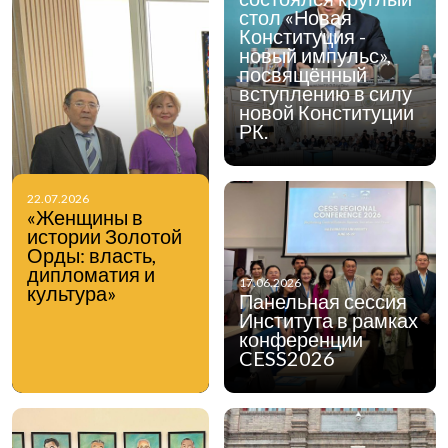
стол «Новая
Конституция -
новый импульс»,
посвящённый
вступлению в силу
новой Конституции
РК.
22.07.2026
«Женщины в
истории Золотой
Орды: власть,
дипломатия и
17.06.2026
культура»
Панельная сессия
Института в рамках
конференции
CESS2026