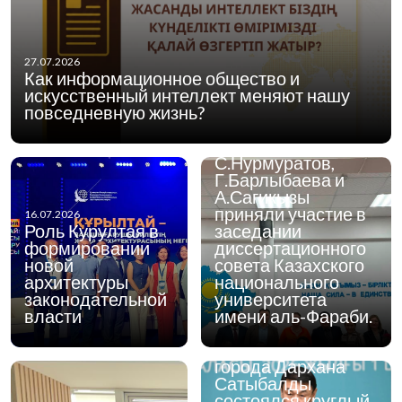
03.07.2026
27.07.2026
Доктора
Как информационное общество и
философских наук
искусственный интеллект меняют нашу
Центра мировой и
повседневную жизнь?
казахской
философии ИФПР
С.Нурмуратов,
Г.Барлыбаева и
А.Сагикызы
приняли участие в
16.07.2026
Роль Курултая в
заседании
формировании
диссертационного
новой
совета Казахского
архитектуры
национального
законодательной
университета
01.07.2026
1 июля 2026 года в
власти
имени аль-Фараби.
городе Алматы при
участии акима
города Дархана
Сатыбалды
состоялся круглый