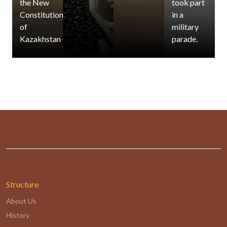
the New
took part
Constitution
in a
of
military
Kazakhstan
parade.
Structure
About Us
History