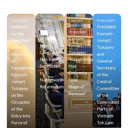
1 July 2026
11 February
5 January
8 May 2025
2026
2026
Address
President
The Draft
President
by the
Kassym-
of the
Kassym-
President
Jomart
New
Jomart
of the
Tokayev
Constitution
Tokayev:
Republic
and
Has Been
“Kazakhstan
of
General
Submitted
Has
Kazakhstan,
Secretary
to a
Entered a
Kassym-
of the
Nationwide
New
Jomart
Central
Referendum
Stage of
Tokayev,
Committee
Renewal”
on the
of the
Occasion
Communist
of the
Party of
Entry into
Vietnam
Force of
Toh Lam