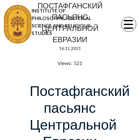
ПОСТАФГАНСКИЙ
INSTITUTE OF
ПАСЬЯНС
PHILOSOPHY, POLITICAL
SCIENCE AND RELIGIOUS
ЦЕНТРАЛЬНОЙ
STUDIES
ЕВРАЗИИ
16.11.2021
Views: 521
Постафганский
пасьянс
Центральной