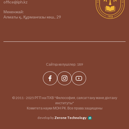
office@iph.kz
Мекенжай:
Алматы қ., Құрманғазы көш., 29
Сайтқа келушілер:
189
© 2011 - 2025 РГП на ПХВ "Философия, саясаттану және дінтану
институты"
Комитета науки МОН РК. Все права защищены
develop by
Zerone Technology