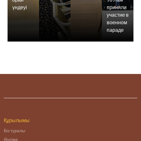
үндеуі
приняли
участие в
военном
параде
Құрылымы
Біз туралы
Әңгіме