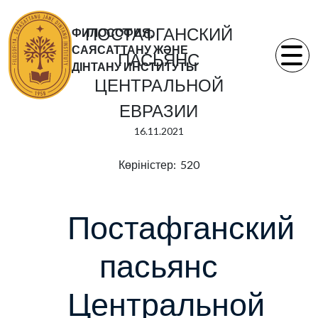
ПОСТАФГАНСКИЙ
ФИЛОСОФИЯ,
САЯСАТТАНУ ЖӘНЕ
ПАСЬЯНС
ДІНТАНУ ИНСТИТУТЫ
ЦЕНТРАЛЬНОЙ
ЕВРАЗИИ
16.11.2021
Көріністер: 520
Постафганский
пасьянс
Центральной