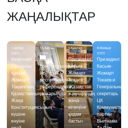
ЖАҢАЛЫҚТАР
1 Шілде
11 Ақпан
5 Қаңтар
8 Мамыр
2026
2026
2026
2025
Мемлекет
Жаңа
Президент
Президент
басшысы
Конституцияның
Қасым-
Касым-
Қасым-
жобасы
Жомарт
Жомарт
Жомарт
республикалық
Тоқаев:
Токаев и
Тоқаевтың
референдумға
«Қазақстан
Генеральный
Қазақстанның
шығарылды
жаңғырудың
секретарь
Жаңа
жаңа
ЦК
Конституциясының
кезеңіне
Коммунистиче
күшіне
қадам
партии
енуіне
басты»
Вьетнама
орай
То Лам