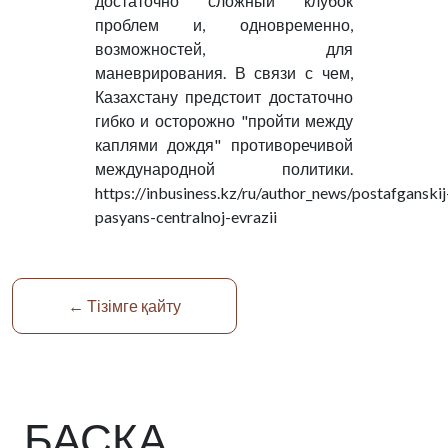
← Тізімге қайту
БАСҚА