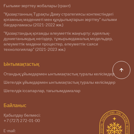
Ғылыми-зерттеу жобалары (грант)
"Қазақстанның Тұрақты Даму стратегиясы контекстіндегі
қоғамның мәдениеті мен құндылықтарын зерттеу" ғылыми
бағдарламасы (2021-2022 жж.)
"Қазақстандық қоғамды әлеуметтік жаңғырту: идеялық-
дүниетанымдық негіздер, тұжырымдамалық модельдер,
әлеуметтік-мәдени процестер, әлеуметтік-саяси
технологиялар" (2021-2023 жж.)
Ынтымақтастық
Отандық ұйымдармен ынтымақтастық туралы келісімдер
Шетелдік ұйымдармен ынтымақтастық туралы келісімдер
Шетелдік іссапарлар, тағылымдамалар
Байланыс
Қабылдау бөлмесі:
+7 (727) 272-01-00
E-mail: