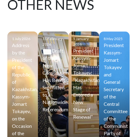
OTHER NEWS
1 July 2026
11 February
5 January
8 May 2025
2026
2026
Address
President
The Draft
President
by the
Kassym-
of the
Kassym-
President
Jomart
New
Jomart
of the
Tokayev
Constitution
Tokayev:
Republic
and
Has Been
“Kazakhstan
of
General
Submitted
Has
Kazakhstan,
Secretary
to a
Entered a
Kassym-
of the
Nationwide
New
Jomart
Central
Referendum
Stage of
Tokayev,
Committee
Renewal”
on the
of the
Occasion
Communist
of the
Party of