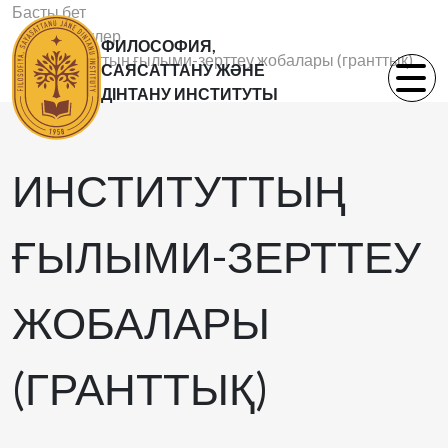
Басты бет
Зерттеулер
ФИЛОСОФИЯ,
Институттың ғылыми-зерттеу жобалары (гранттық)
САЯСАТТАНУ ЖӘНЕ
ДІНТАНУ ИНСТИТУТЫ
ИНСТИТУТТЫҢ
ҒЫЛЫМИ-ЗЕРТТЕУ
ЖОБАЛАРЫ
(ГРАНТТЫҚ)