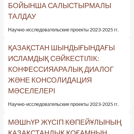
БОЙЫНША САЛЫСТЫРМАЛЫ
ТАЛДАУ
Научно-исследовательские проекты 2023-2025 гг.
ҚАЗАҚСТАН ШЫНДЫҒЫНДАҒЫ
ИСЛАМДЫҚ СӘЙКЕСТІЛІК:
КОНФЕССИЯАРАЛЫҚ ДИАЛОГ
ЖӘНЕ КОНСОЛИДАЦИЯ
МӘСЕЛЕЛЕРІ
Научно-исследовательские проекты 2023-2025 гг.
МӘШҺҮР ЖҮСІП КӨПЕЙҰЛЫНЫҢ
ҚАЗАҚСТАНДЫҚ ҚОҒАМНЫҢ