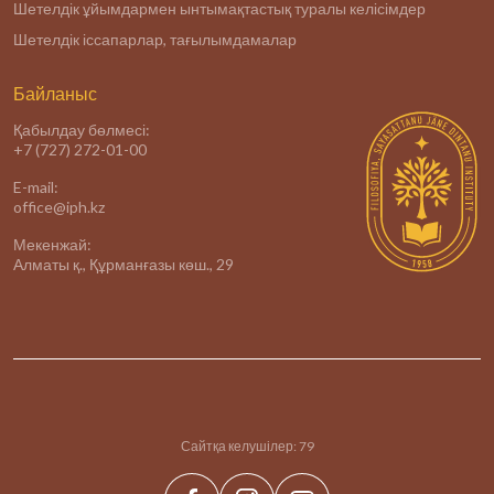
Шетелдік ұйымдармен ынтымақтастық туралы келісімдер
Шетелдік іссапарлар, тағылымдамалар
Байланыс
Қабылдау бөлмесі:
+7 (727) 272-01-00
E-mail:
office@iph.kz
Мекенжай:
Алматы қ., Құрманғазы көш., 29
Сайтқа келушілер:
79