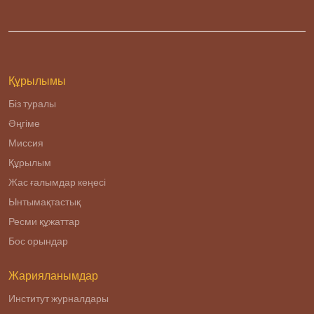
Құрылымы
Біз туралы
Әңгіме
Миссия
Құрылым
Жас ғалымдар кеңесі
Ынтымақтастық
Ресми құжаттар
Бос орындар
Жарияланымдар
Институт журналдары