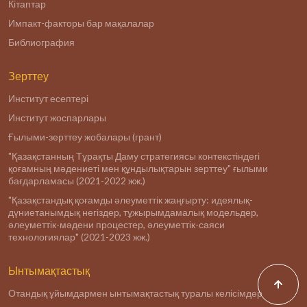
Кітаптар
Импакт-факторы бар мақалалар
Библиография
Зерттеу
Институт есептері
Институт жоспарлары
Ғылыми-зерттеу жобалары (грант)
"Қазақстанның Тұрақты Даму стратегиясы контекстіндегі
қоғамның мәдениеті мен құндылықтарын зерттеу" ғылыми
бағдарламасы (2021-2022 жж.)
"Қазақстандық қоғамды әлеуметтік жаңғырту: идеялық-
дүниетанымдық негіздер, тұжырымдамалық модельдер,
әлеуметтік-мәдени процестер, әлеуметтік-саяси
технологиялар" (2021-2023 жж.)
Ынтымақтастық
Отандық ұйымдармен ынтымақтастық туралы келісімдер