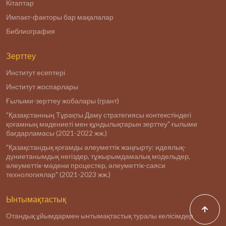
Кітаптар
Импакт-факторы бар мақалалар
Библиография
Зерттеу
Институт есептері
Институт жоспарлары
Ғылыми-зерттеу жобалары (грант)
"Қазақстанның Тұрақты Даму стратегиясы контекстіндегі
қоғамның мәдениеті мен құндылықтарын зерттеу" ғылыми
бағдарламасы (2021-2022 жж.)
"Қазақстандық қоғамды әлеуметтік жаңғырту: идеялық-
дүниетанымдық негіздер, тұжырымдамалық модельдер,
әлеуметтік-мәдени процестер, әлеуметтік-саяси
технологиялар" (2021-2023 жж.)
Ынтымақтастық
Отандық ұйымдармен ынтымақтастық туралы келісімдер