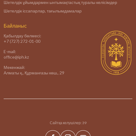
Шетелдік ұйымдармен ынтымақтастық туралы келісімдер
Шетелдік іссапарлар, тағылымдамалар
Байланыс
Қабылдау бөлмесі:
+7 (727) 272-01-00
E-mail:
office@iph.kz
Мекенжай:
Алматы қ., Құрманғазы көш., 29
Сайтқа келушілер:
39