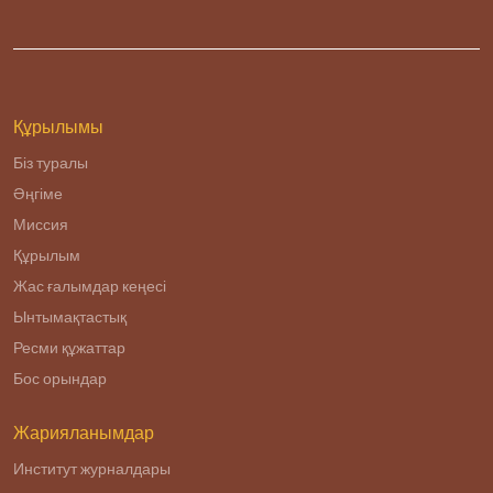
Құрылымы
Біз туралы
Әңгіме
Миссия
Құрылым
Жас ғалымдар кеңесі
Ынтымақтастық
Ресми құжаттар
Бос орындар
Жарияланымдар
Институт журналдары