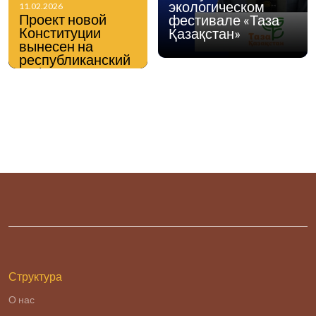
экологическом
11.02.2026
Проект новой
фестивале «Таза
Конституции
Қазақстан»
вынесен на
республиканский
референдум
Структура
О нас