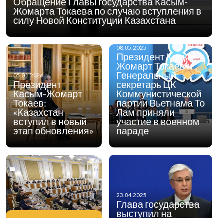
Обращение Главы государства Касым-
Жомарта Токаева по случаю вступления в
силу Новой Конституции Казахстана
08.05.2025
Президент Касым-
Жомарт Токаев и
Генеральный
05.01.2026
Президент
секретарь ЦК
Касым-Жомарт
Коммунистической
Токаев:
партии Вьетнама То
«Казахстан
Лам приняли
вступил в новый
участие в военном
этап обновления»
параде
23.04.2025
Глава государства
выступил на