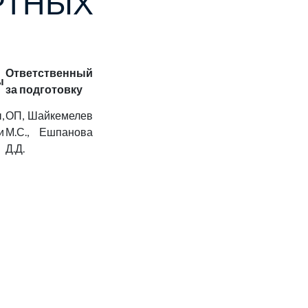
ТНЫХ
Ответственный
ы
за подготовку
,
ОП, Шайкемелев
и
М.С., Ешпанова
Д.Д.