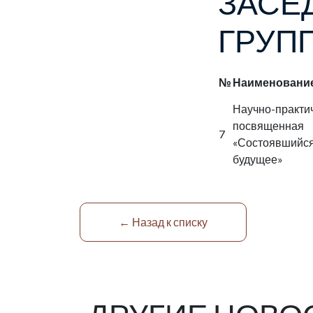
ЗАС
ГРУП
№
Наименовани
Научно-пра
посвященна
7
«Состоявшийся
будущее»
← Назад к списку