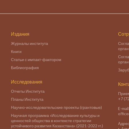
Издания
Сотр
Журналы института
Согла
орга
Книги
Согла
Статьи с импакт-фактором
орга
Библиография
Заруб
Исследования
Конт
Отчеты Института
Прие
+7 (7
Планы Института
Научно-исследовательские проекты (грантовые)
E-mail
offic
Научная программа «Исследование культуры и
ценностей общества в контексте стратегии
Адрес
устойчивого развития Казахстана» (2021-2022 гг.)
г. Ал