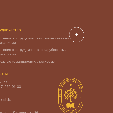
удничество
шения о сотрудничестве с отечественными
низациями
шения о сотрудничестве с зарубежными
низациями
ежные командировки, стажировки
акты
мная:
27) 272-01-00
:
e@iph.kz
:
маты, ул. Курмангазы, 29