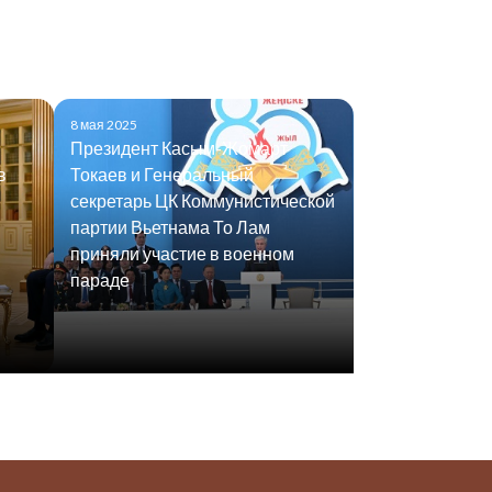
8 мая 2025
Президент Касым-Жомарт
в
Токаев и Генеральный
секретарь ЦК Коммунистической
партии Вьетнама То Лам
приняли участие в военном
параде