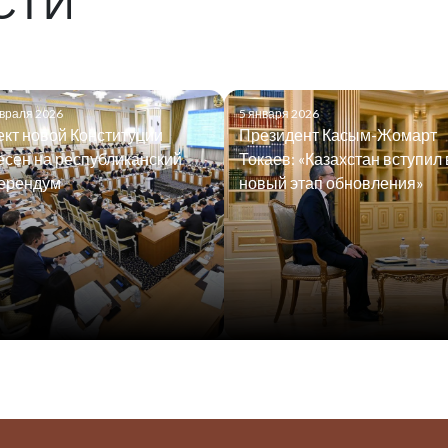
СТИ
враля 2026
5 января 2026
кт новой Конституции
Президент Касым-Жомарт
сен на республиканский
Токаев: «Казахстан вступил 
ерендум
новый этап обновления»