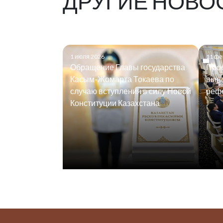
ДРУГИЕ НОВО
1 июля 2026
11 фе
Обращение Главы государства
Прое
Касым-Жомарта Токаева по
выне
случаю вступления в силу Новой
реф
Конституции Казахстана