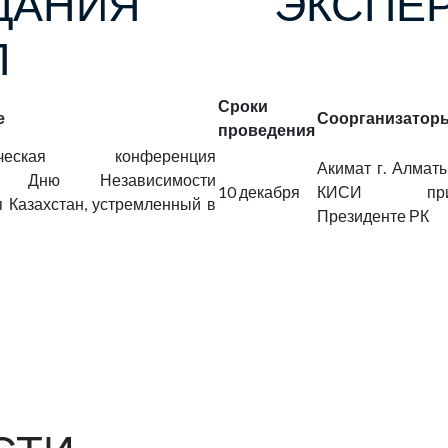
ЕДАНИЯ ЭКСПЕР
П
Сроки
е
Соорганизатор
проведения
ктическая конференция
Акимат г. Алматы
я Дню Независимости
10 декабря
КИСИ пр
 Казахстан, устремленный в
Президенте РК