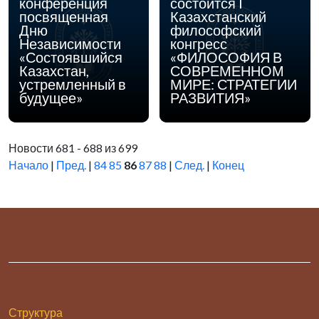
конференция
состоится I
посвященная
Казахстанский
Дню
философский
Независимости
конгресс
«Состоявшийся
«ФИЛОСОФИЯ В
Казахстан,
СОВРЕМЕННОМ
устремленный в
МИРЕ: СТРАТЕГИИ
будущее»
РАЗВИТИЯ»
Новости 681 - 688 из 699
Начало
|
Пред.
|
84
85
86
87
88
|
След.
|
Конец
Структура