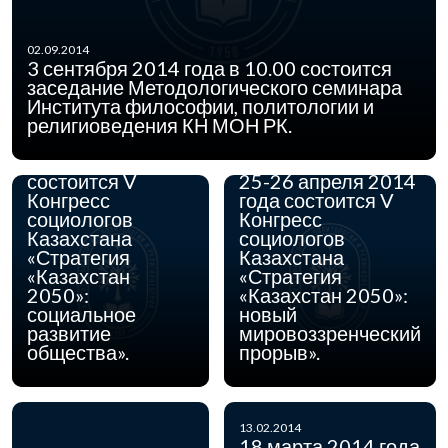
02.09.2014
3 сентября 2014 года в 10.00 состоится
заседание Методологического семинара
Института философии, политологии и
религиоведения КН МОН РК.
08.04.2014
25-26 апреля
2014 года
03.04.2014
состоится V
25-26 апреля 2014
Конгресс
года состоится V
социологов
Конгресс
Казахстана
социологов
«Стратегия
Казахстана
«Казахстан
«Стратегия
2050»:
«Казахстан 2050»:
социальное
новый
развитие
мировоззренческий
общества».
прорыв».
13.02.2014
18 марта 2014 года