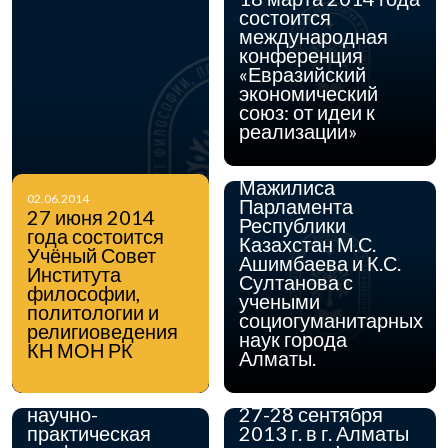
состоится
10.02.2014
10 февраля 2014
международная
года в Институте
конференция
философии,
«Евразийский
политологии и
экономический
религиоведения КН
союз: от идеи к
МОН РК
реализации»
состоялась встреча
депутатов
Мажилиса
02.06.2014
Парламента
27 июня 2014
Республики
года состоится
Казахстан М.С.
Учёный Совет
Ашимбаева и К.С.
Института
Султанова с
философии,
учеными
политологии и
социогуманитарных
религиоведения
наук города
КН МОН РК
Алматы.
10.12.2013
10 декабря 2013
года состоится
27.09.2013
научно-
27-28 сентября
практическая
2013 г. в г. Алматы