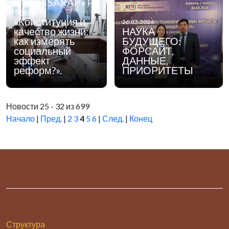
клуба «SARAP» на
культура».
тему
«Конституция и
26.02.2026
качество жизни:
НАУКА
как измерять
БУДУЩЕГО:
социальный
ФОРСАЙТ,
эффект
ДАННЫЕ,
реформ?».
ПРИОРИТЕТЫ
Новости 25 - 32 из 699
Начало
|
Пред.
|
2
3
4
5
6
|
След.
|
Конец
Структура