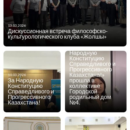
13.03.2026
Дискуссионная встреча философско-
06.03.2026
Сегодня встреча
культурологического клуба «Жолшы»
общенациональной
коалиции «За
Народную
Конституцию
Справедливого и
Прогрессивного
Казахстана!»
10.03.2026
За Народную
прошла в
Конституцию
коллективе
Справедливого и
Городской
Прогрессивного
родильный дом
Казахстана!
№4.