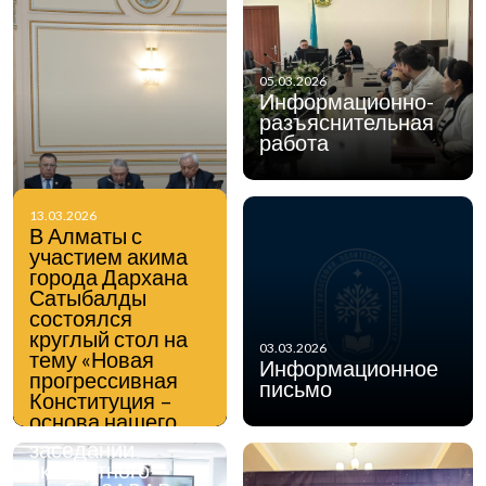
05.03.2026
Информационно-
разъяснительная
работа
13.03.2026
27.02.2026
В Алматы с
Заместитель
участием акима
генерального
города Дархана
директора по
Сатыбалды
стратегическому
состоялся
развитию ИФПР
круглый стол на
Ермек Токтаров
03.03.2026
тему «Новая
принял онлайн-
Информационное
прогрессивная
участие и
письмо
Конституция –
выступил с
основа нашего
докладом на
единства:
заседании
образование,
экспертного
наука, инновации,