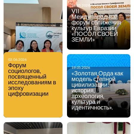
26.05.2026
VII
Международный
форум сближения
культур Евразии
«ПОСОЛ СВОЕЙ
ЗЕМЛИ»
02.06.2026
Форум
19.05.2026
социологов,
«Золотая Орда как
посвященный
модель степной
исследованиям в
цивилизации:
эпоху
история,
цифровизации
археология,
культура и
идентичность».