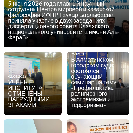
5 июня 2026 года главный научный
сотрудник Центра мировой и казахской
философии ИФПР Гаухар Барлыбаева
приняла участие в двух заседаниях
диссертационного совета Казахского
национального университета имени Аль-
Фараби.
29.05.2026
В Алматинском
городском суде
состоялся
обучающий
02.06.2026
УЧЁНЫЕ
семинар на тему
ИНСТИТУТА
«Профилактика
ОТМЕЧЕНЫ
религиозного
НАГРУДНЫМИ
экстремизма и
ЗНАКАМИ
терроризма»