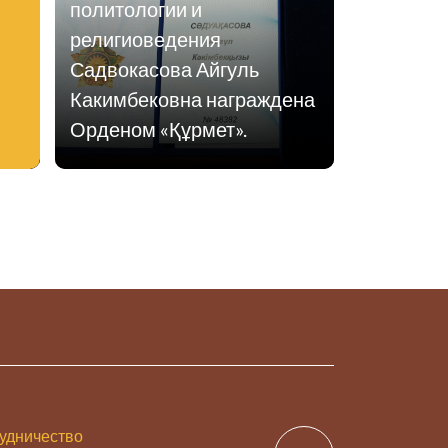
политологии и
религиоведения
Садвокасова Айгуль
Какимбековна награждена
Орденом «Құрмет».
удничество