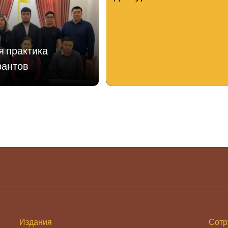
я практика
рантов
Издания
Сотр