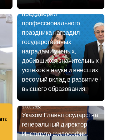
Жомарт Токаев в
преддверии
профессионального
праздника наградил
государственных
наградами ученых,
добившихся значительных
успехов в науке и внесших
весомый вклад в развитие
высшего образования.
17.03.2026
Указом Главы государства
am:
генеральный директор
Института философии,