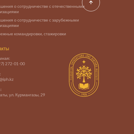
шения о сотрудничестве с отечественными
низациями
шения о сотрудничестве с зарубежными
низациями
ежные командировки, стажировки
акты
мная:
27) 272-01-00
:
e@iph.kz
:
маты, ул. Курмангазы, 29