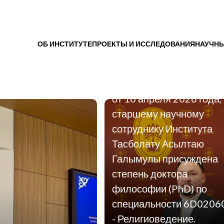
ОБ ИНСТИТУТЕ
ПРОЕКТЫ И ИССЛЕДОВАНИЯ
НАУЧНЫ
15.04.2026
Согласно приказу
КОКСНВО МНВО РК №
от 10 апреля 2026 года,
старшему научному
сотруднику Института
Тасболату Асылтаю
Галымулы присуждена
степень доктора
философии (PhD) по
специальности 6D0206
- Религиоведение.