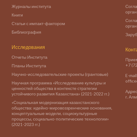
Журналы института
Согла
орга
Книги
Согла
Статьи с импакт-фактором
орга
Библиография
Заруб
Исследования
Конт
Отчеты Института
Прие
+7 (7
Планы Института
Научно-исследовательские проекты (грантовые)
E-mail
offic
Научная программа «Исследование культуры и
ценностей общества в контексте стратегии
Адрес
устойчивого развития Казахстана» (2021-2022 гг.)
г. Ал
«Социальная модернизация казахстанского
общества: идейно-мировоззренческие основания,
концептуальные модели, социокультурные
процессы, социально-политические технологии»
(2021-2023 гг.)