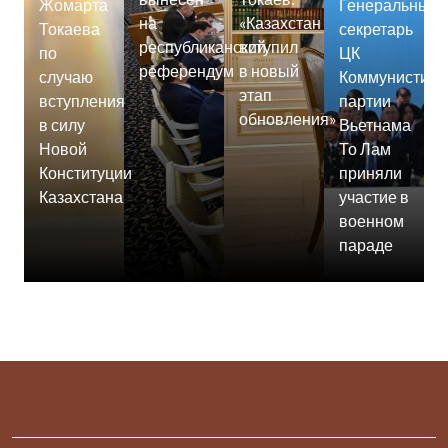
Жомарта
Генеральный
на
«Казахстан
Токаева
секретарь
республиканский
вступил
по
ЦК
референдум
в новый
случаю
Коммунистиче
этап
вступления
партии
обновления»
в силу
Вьетнама
Новой
То Лам
Конституции
приняли
Казахстана
участие в
военном
параде