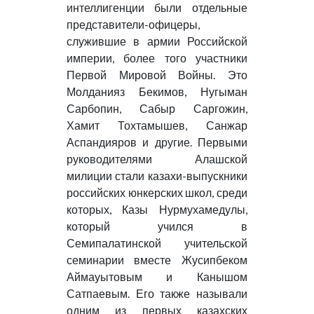
интеллигенции были отдельные
представители-офицеры,
служившие в армии Российской
империи, более того участники
Первой Мировой Войны. Это
Молданияз Бекимов, Нугыман
Сарбопин, Сабыр Саргожин,
Хамит Тохтамышев, Санжар
Аспандияров и другие. Первыми
руководителями Алашской
милиции стали казахи-выпускники
российских юнкерских школ, среди
которых, Казы Нурмухамедулы,
который учился в
Семипалатинской учительской
семинарии вместе Жусипбеком
Аймауытовым и Канышом
Сатпаевым. Его также называли
одним из первых казахских