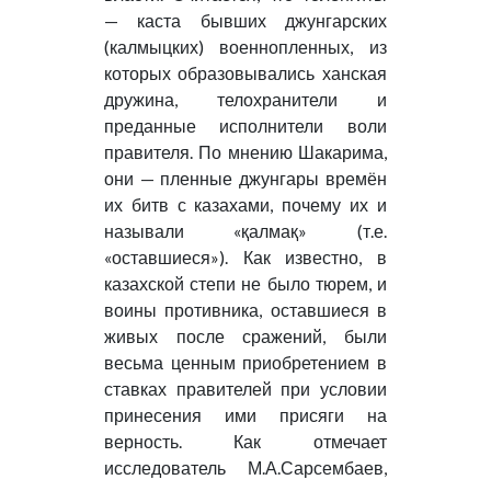
— каста бывших джунгарских
(калмыцких) военнопленных, из
которых образовывались ханская
дружина, телохранители и
преданные исполнители воли
правителя. По мнению Шакарима,
они — пленные джунгары времён
их битв с казахами, почему их и
называли «қалмақ» (т.е.
«оставшиеся»). Как известно, в
казахской степи не было тюрем, и
воины противника, оставшиеся в
живых после сражений, были
весьма ценным приобретением в
ставках правителей при условии
принесения ими присяги на
верность. Как отмечает
исследователь М.А.Сарсембаев,