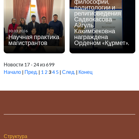
философии,
политологии и
религиоведения
Садвокасова
Айгуль
Какимбековна
30.03.2026
Научная практика
награждена
магистрантов
Орденом «Құрмет».
Новости 17 - 24 из 699
Начало
|
Пред.
|
1
2
3
4
5
|
След.
|
Конец
Структура