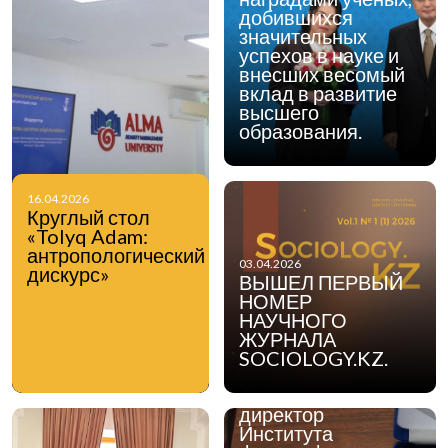
добившихся
значительных
успехов в науке и
внесших весомый
вклад в развитие
высшего
образования.
16.04.2026
Круглый стол
«Tolyq Adam:
антропологический
03.04.2026
дискурс»
ВЫШЕЛ ПЕРВЫЙ
НОМЕР
НАУЧНОГО
ЖУРНАЛА
17.03.2026
Указом Главы
SOCIOLOGY.KZ.
государства
генеральный
директор
Института