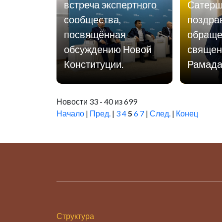
встреча экспертного
Сатерш
сообщества,
поздра
посвящённая
обраще
обсуждению Новой
священ
Конституции.
Рамад
Новости 33 - 40 из 699
Начало
|
Пред.
|
3
4
5
6
7
|
След.
|
Конец
Структура