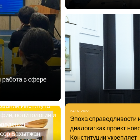
аля 2026 года
й научный
 работа в сфере
ник Центра
оведческих
ований Института
24.02.2026
фии, политологии и
Эпоха справедливости 
оведения,
диалога: как проект нов
сор Бахытжан
Конституции укрепляет