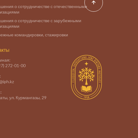
шения о сотрудничестве с отечественными
низациями
шения о сотрудничестве с зарубежными
низациями
ежные командировки, стажировки
акты
мная:
27) 272-01-00
:
e@iph.kz
:
маты, ул. Курмангазы, 29