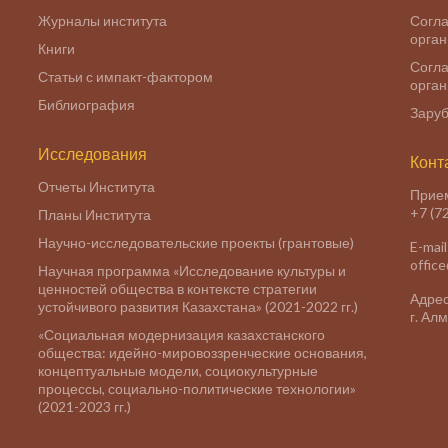
Журналы института
Согла
орга
Книги
Согла
Статьи с импакт-фактором
орга
Библиография
Заруб
Исследования
Конт
Отчеты Института
Прие
+7 (7
Планы Института
Научно-исследовательские проекты (грантовые)
E-mail
offic
Научная программа «Исследование культуры и
ценностей общества в контексте стратегии
Адрес
устойчивого развития Казахстана» (2021-2022 гг.)
г. Ал
«Социальная модернизация казахстанского
общества: идейно-мировоззренческие основания,
концептуальные модели, социокультурные
процессы, социально-политические технологии»
(2021-2023 гг.)