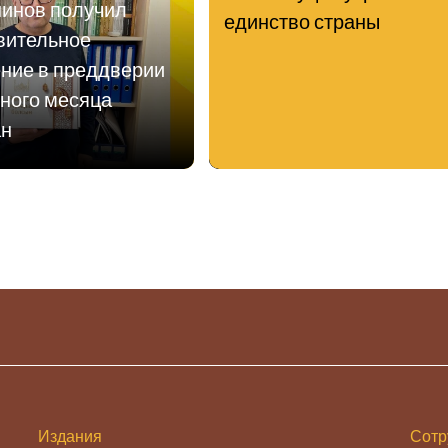
инов получил
единство страны
вительное
ние в преддверии
ного месяца
ан
Издания
Сотр