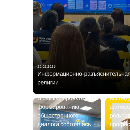
17.02.2026
7 февр
25.02.2026
главны
Информационно-разъяснительная
сотруд
религии
религи
19.02.2026
В рамках проекта по
исслед
формированию
филосо
общественного
религи
диалога состоялась
профес