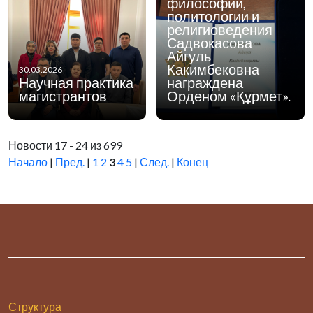
философии,
политологии и
религиоведения
Садвокасова
Айгуль
Какимбековна
30.03.2026
Научная практика
награждена
магистрантов
Орденом «Құрмет».
Новости 17 - 24 из 699
Начало
|
Пред.
|
1
2
3
4
5
|
След.
|
Конец
Структура