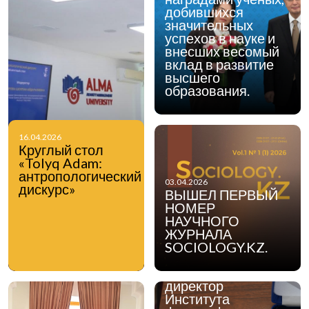
добившихся
значительных
успехов в науке и
внесших весомый
вклад в развитие
высшего
образования.
16.04.2026
Круглый стол
«Tolyq Adam:
антропологический
03.04.2026
дискурс»
ВЫШЕЛ ПЕРВЫЙ
НОМЕР
НАУЧНОГО
ЖУРНАЛА
17.03.2026
Указом Главы
SOCIOLOGY.KZ.
государства
генеральный
директор
Института