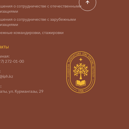
шения о сотрудничестве с отечественными
низациями
шения о сотрудничестве с зарубежными
низациями
ежные командировки, стажировки
акты
мная:
27) 272-01-00
:
e@iph.kz
:
маты, ул. Курмангазы, 29