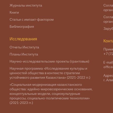
Журналы института
Согла
орга
Книги
Согла
Статьи с импакт-фактором
орга
Библиография
Заруб
Исследования
Конт
Отчеты Института
Прие
+7 (7
Планы Института
Научно-исследовательские проекты (грантовые)
E-mail
offic
Научная программа «Исследование культуры и
ценностей общества в контексте стратегии
Адрес
устойчивого развития Казахстана» (2021-2022 гг.)
г. Ал
«Социальная модернизация казахстанского
общества: идейно-мировоззренческие основания,
концептуальные модели, социокультурные
процессы, социально-политические технологии»
(2021-2023 гг.)