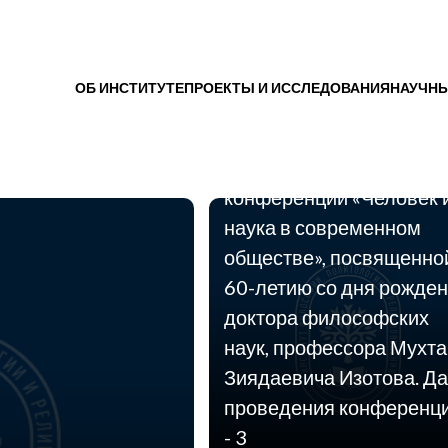
08.04.2013
ОБ ИНСТИТУТЕ
ПРОЕКТЫ И ИССЛЕДОВАНИЯ
НАУЧНЫ
Приглашаем Вас принят
участие в международн
научно-практической
конференции «Человек 
наука в современном
обществе», посвященно
60-летию со дня рожде
доктора философских
наук, профессора Мухт
Зиядаевича Изотова. Да
проведения конференц
- 3