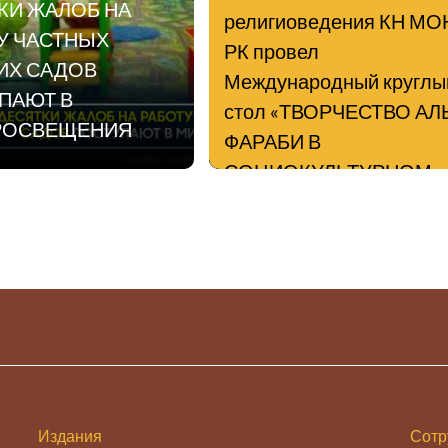
КИ ЖАЛОБ НА
религиоведения КН МО
У ЧАСТНЫХ
РК провел
ИХ САДОВ
Международный круглы
ПАЮТ В
стол «ТВОРЧЕСТВО АЛ
РОСВЕЩЕНИЯ
ФАРАБИ В
СОЦИОКУЛЬТУРНОМ
ИЗМЕРЕНИИ ВОСТОКА
ЗАПАДА: К 10-ЛЕТИЮ
ЖУРНАЛА «АЛЬ-ФАРАБ
В работе круглого стола
принимали учас
Издания
Сотр