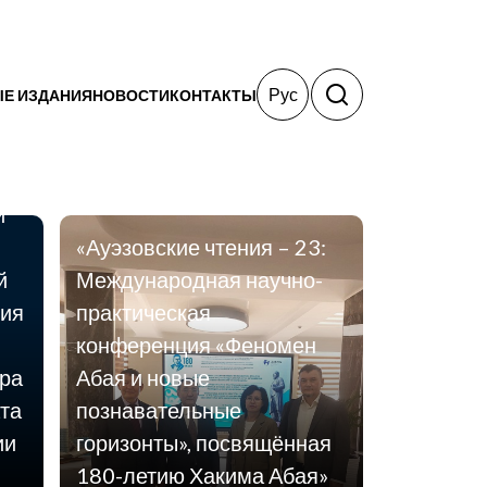
Рус
Е ИЗДАНИЯ
НОВОСТИ
КОНТАКТЫ
ь
ой
и
«Ауэзовские чтения – 23:
й
Международная научно-
ния
практическая
конференция «Феномен
ара
Абая и новые
та
познавательные
ии
горизонты», посвящённая
180-летию Хакима Абая»