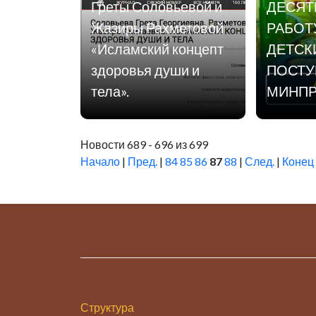
Греты Соловьевой и
ДЕСЯТ
Жазиры Рахметовой
РАБОТ
«Исламский концепт
ДЕТСК
здоровья души и
ПОСТУ
тела».
МИНП
Новости 689 - 696 из 699
Начало
|
Пред.
|
84
85
86
87
88
|
След.
|
Конец
Структура