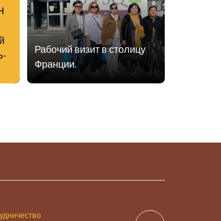
Н
й
Рабочий визит в столицу
Ь-
Франции.
 И
И».
удничество