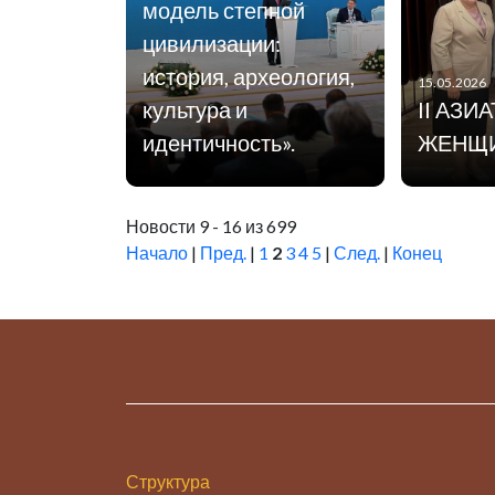
модель степной
цивилизации:
история, археология,
15.05.2026
культура и
II АЗИ
идентичность».
ЖЕНЩ
Новости 9 - 16 из 699
Начало
|
Пред.
|
1
2
3
4
5
|
След.
|
Конец
Структура