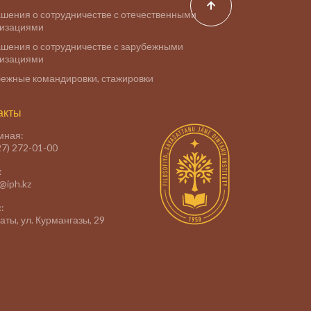
шения о сотрудничестве с отечественными
низациями
шения о сотрудничестве с зарубежными
низациями
ежные командировки, стажировки
акты
мная:
27) 272-01-00
:
e@iph.kz
:
маты, ул. Курмангазы, 29