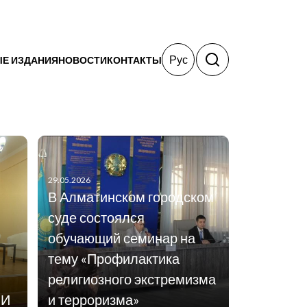
Рус
Е ИЗДАНИЯ
НОВОСТИ
КОНТАКТЫ
29.05.2026
В Алматинском городском
суде состоялся
обучающий семинар на
тему «Профилактика
религиозного экстремизма
МИ
и терроризма»