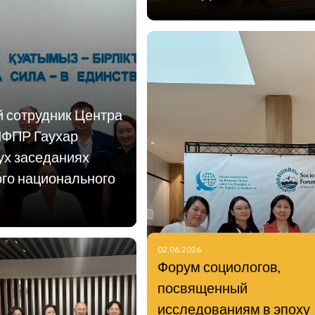
й сотрудник Центра
ИФПР Гаухар
ух заседаниях
ого национального
02.06.2026
Форум социологов,
посвященный
исследованиям в эпоху