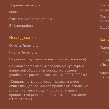
Журналы института
Согла
орга
Книги
Согла
Статьи с импакт-фактором
орга
Библиография
Заруб
Исследования
Конт
Отчеты Института
Прие
+7 (7
Планы Института
Научно-исследовательские проекты (грантовые)
E-mail
offic
Научная программа «Исследование культуры и
ценностей общества в контексте стратегии
Адрес
устойчивого развития Казахстана» (2021-2022 гг.)
г. Ал
«Социальная модернизация казахстанского
общества: идейно-мировоззренческие основания,
концептуальные модели, социокультурные
процессы, социально-политические технологии»
(2021-2023 гг.)