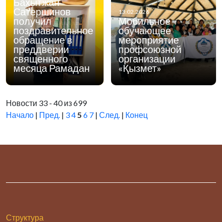
Бахытжан
Сатершинов
13.02.2026
получил
Мобильное
поздравительное
обучающее
обращение в
мероприятие
преддверии
профсоюзной
священного
организации
месяца Рамадан
«Қызмет»
Новости 33 - 40 из 699
Начало
|
Пред.
|
3
4
5
6
7
|
След.
|
Конец
Структура