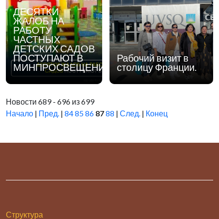
ВОСТОКА И
ДЕСЯТКИ
ЗАПАДА: К 10-
ЖАЛОБ НА
ЛЕТИЮ
РАБОТУ
ЖУРНАЛА «АЛЬ-
ЧАСТНЫХ
ФАРАБИ». В
ДЕТСКИХ САДОВ
работе круглого
ПОСТУПАЮТ В
Рабочий визит в
стола принимали
МИНПРОСВЕЩЕНИЯ
столицу Франции.
учас
Новости 689 - 696 из 699
Начало
|
Пред.
|
84
85
86
87
88
|
След.
|
Конец
Структура