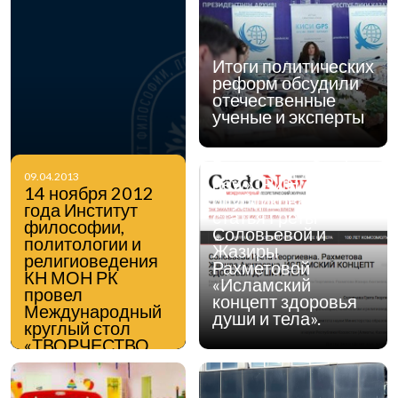
Итоги политических
реформ обсудили
отечественные
ученые и эксперты
В журнале «Credo
09.04.2013
new» (РИНЦ)
14 ноября 2012
опубликована
года Институт
статья Греты
философии,
Соловьевой и
политологии и
Жазиры
религиоведения
Рахметовой
КН МОН РК
«Исламский
провел
концепт здоровья
Международный
души и тела».
круглый стол
«ТВОРЧЕСТВО
АЛЬ-ФАРАБИ В
СОЦИОКУЛЬТУРНОМ
ИЗМЕРЕНИИ