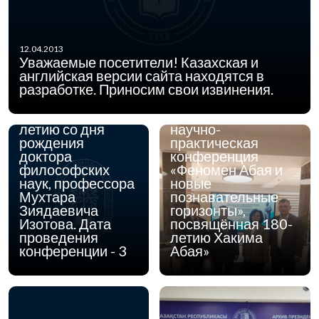
принять участие в
международной
научно-
практической
12.04.2013
конференции
Уважаемые посетители! Казахская и
«Человек и наука
английская версии сайта находятся в
в современном
«Ауэзовские чтения
разработке. Приносим свои извинения.
обществе»,
– 23:
посвященной 60-
Международная
летию со дня
научно-
рождения
практическая
доктора
конференция
философских
«Феномен Абая и
наук, профессора
новые
Мухтара
познавательные
Зиядаевича
горизонты»,
Изотова. Дата
посвящённая 180-
проведения
летию Хакима
конференции - 3
Абая»