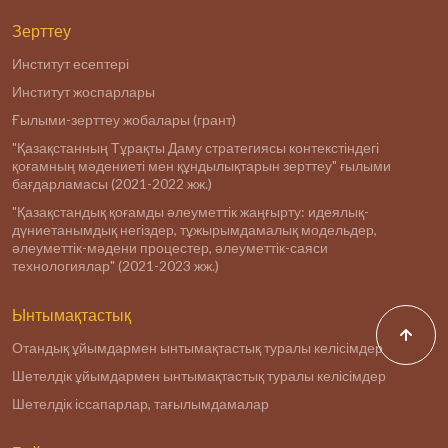
Зерттеу
Институт есептері
Институт жоспарлары
Ғылыми-зерттеу жобалары (грант)
"Қазақстанның Тұрақты Даму стратегиясы контекстіндегі
қоғамның мәдениеті мен құндылықтарын зерттеу" ғылыми
бағдарламасы (2021-2022 жж.)
"Қазақстандық қоғамды әлеуметтік жаңғырту: идеялық-
дүниетанымдық негіздер, тұжырымдамалық модельдер,
әлеуметтік-мәдени процестер, әлеуметтік-саяси
технологиялар" (2021-2023 жж.)
Ынтымақтастық
Отандық ұйымдармен ынтымақтастық туралы келісімдер
Шетелдік ұйымдармен ынтымақтастық туралы келісімдер
Шетелдік іссапарлар, тағылымдамалар