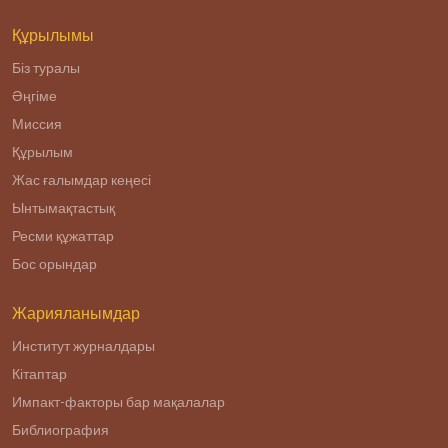
Құрылымы
Біз туралы
Әңгіме
Миссия
Құрылым
Жас ғалымдар кеңесі
Ынтымақтастық
Ресми құжаттар
Бос орындар
Жарияланымдар
Институт журналдары
Кітаптар
Импакт-факторы бар мақалалар
Библиография