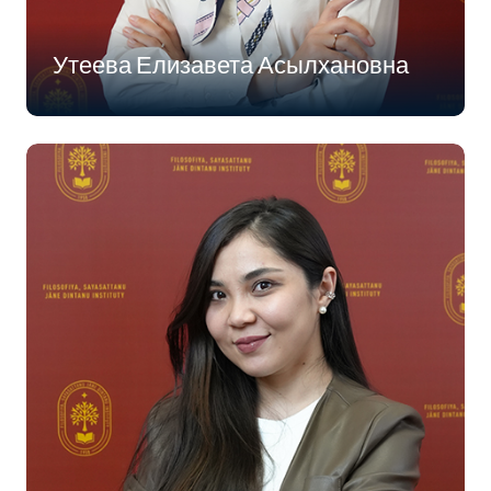
Утеева Елизавета Асылхановна