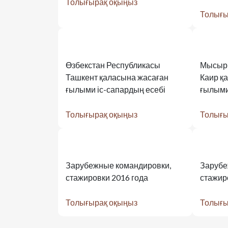
Толығырақ оқыңыз
Толығы
Өзбекстан Республикасы
Мысыр 
Ташкент қаласына жасаған
Каир қ
ғылыми іс-сапардың есебі
ғылыми
Толығырақ оқыңыз
Толығы
Зарубежные командировки,
Зарубе
стажировки 2016 года
стажир
Толығырақ оқыңыз
Толығы