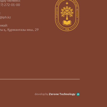
дау бөлмесі:
27) 272-01-00
:
e@iph.kz
нжай:
ы қ., Құрманғазы көш., 29
develop by
Zerone Technology