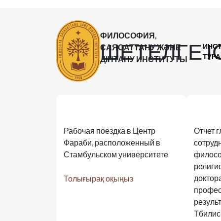
ФИЛОСОФИЯ,
ШЕТЕЛГЕ 
ИНС
САЯСАТТАНУ ЖӘНЕ
ТУР
ДІНТАНУ ИНСТИТУТЫ
Рабочая поездка в Центр
Отчет 
Фараби, расположенный в
сотруд
Стамбульском университете
филосо
религи
доктор
Толығырақ оқыңыз
профес
результ
Тбилис