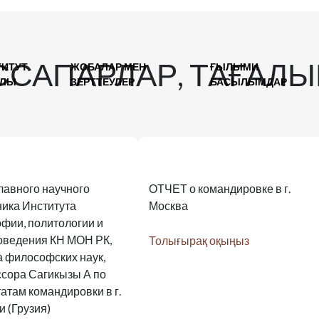
ІССАПАРЛАР, ТАҒАЛ
ТИТУТ
ЖОБАЛАР МЕН
ҒЫЛЫМИ
АЛЫ
ЗЕРТТЕУЛЕР
БАСЫЛЫМДАР
главного научного
ОТЧЕТ о командировке в г.
ника Института
Москва
фии, политологии и
оведения КН МОН РК,
Толығырақ оқыңыз
а философских наук,
сора Сагикызы А по
атам командировки в г.
и (Грузия)