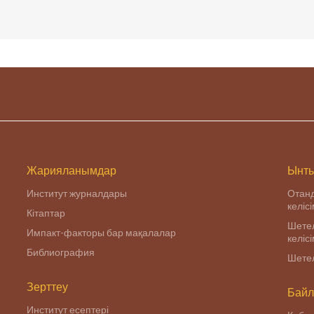
Жарияланымдар
Ынты
Институт журналдары
Отан
келіс
Кітаптар
Шетел
Импакт-факторы бар мақалалар
келіс
Библиография
Шетел
Зерттеу
Байл
Институт есептері