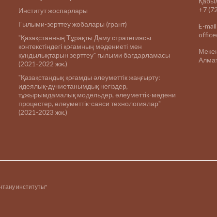
Қабыл
+7 (7
Институт жоспарлары
Ғылыми-зерттеу жобалары (грант)
E-mail
offic
"Қазақстанның Тұрақты Даму стратегиясы
контекстіндегі қоғамның мәдениеті мен
Меке
құндылықтарын зерттеу" ғылыми бағдарламасы
Алмат
(2021-2022 жж.)
"Қазақстандық қоғамды әлеуметтік жаңғырту:
идеялық-дүниетанымдық негіздер,
тұжырымдамалық модельдер, әлеуметтік-мәдени
процестер, әлеуметтік-саяси технологиялар"
(2021-2023 жж.)
інтану институты"