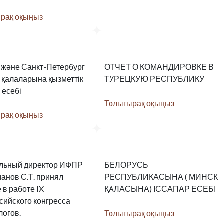
рақ оқыңыз
 және Санкт-Петербург
ОТЧЕТ О КОМАНДИРОВКЕ В
) қалаларына қызметтік
ТУРЕЦКУЮ РЕСПУБЛИКУ
 есебі
Толығырақ оқыңыз
рақ оқыңыз
льный директор ИФПР
БЕЛОРУСЬ
анов С.Т. принял
РЕСПУБЛИКАСЫНА ( МИНСК
 в работе IX
ҚАЛАСЫНА) ІССАПАР ЕСЕБІ
сийского конгресса
логов.
Толығырақ оқыңыз