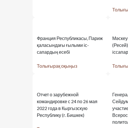
Толығы
Франция Республикасы, Париж
Мәскеу
қаласындағы ғылыми іс-
(Ресей
сапардың есебі
іссапар
Толығырақ оқыңыз
Толығы
Отчет о зарубежной
Генера
командировке с 24 по 26 мая
Сейдум
2022 года в Кыргызскую
участие
Республику (г. Бишкек)
Всерос
полито