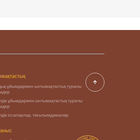
мақтастық
дық ұйымдармен ынтымақтастық туралы
імдер
дік ұйымдармен ынтымақтастық туралы
імдер
дік іссапарлар, тағылымдамалар
аныс