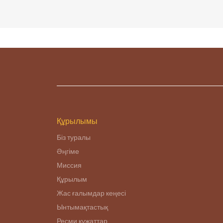
Құрылымы
Біз туралы
Әңгіме
Миссия
Құрылым
Жас ғалымдар кеңесі
Ынтымақтастық
Ресми құжаттар