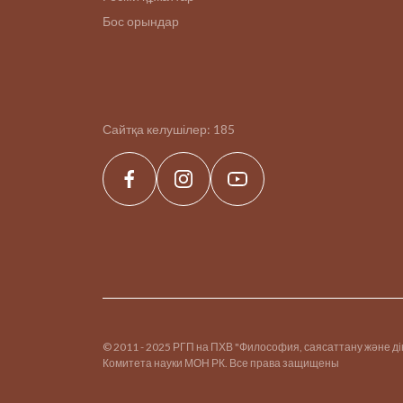
Бос орындар
Сайтқа келушілер:
185
© 2011 - 2025 РГП на ПХВ "Философия, саясаттану және д
Комитета науки МОН РК. Все права защищены