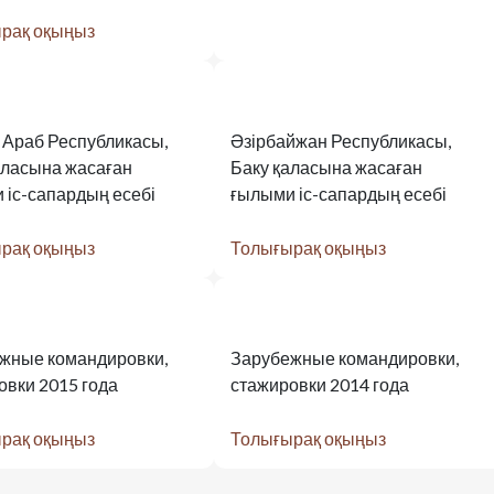
рақ оқыңыз
Араб Республикасы,
Әзірбайжан Республикасы,
аласына жасаған
Баку қаласына жасаған
 іс-сапардың есебі
ғылыми іс-сапардың есебі
рақ оқыңыз
Толығырақ оқыңыз
жные командировки,
Зарубежные командировки,
овки 2015 года
стажировки 2014 года
рақ оқыңыз
Толығырақ оқыңыз