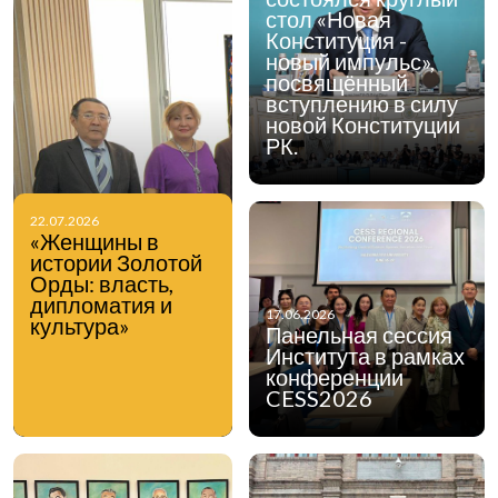
стол «Новая
Конституция -
новый импульс»,
посвящённый
вступлению в силу
новой Конституции
РК.
22.07.2026
«Женщины в
истории Золотой
Орды: власть,
дипломатия и
17.06.2026
культура»
Панельная сессия
Института в рамках
конференции
CESS2026