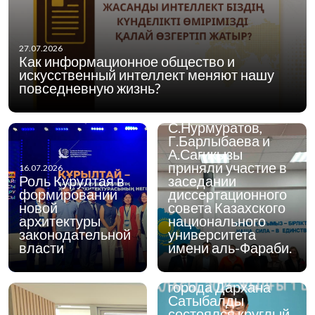
03.07.2026
27.07.2026
Доктора
Как информационное общество и
философских наук
искусственный интеллект меняют нашу
Центра мировой и
повседневную жизнь?
казахской
философии ИФПР
С.Нурмуратов,
Г.Барлыбаева и
А.Сагикызы
приняли участие в
16.07.2026
Роль Курултая в
заседании
формировании
диссертационного
новой
совета Казахского
архитектуры
национального
законодательной
университета
01.07.2026
1 июля 2026 года в
власти
имени аль-Фараби.
городе Алматы при
участии акима
города Дархана
Сатыбалды
состоялся круглый